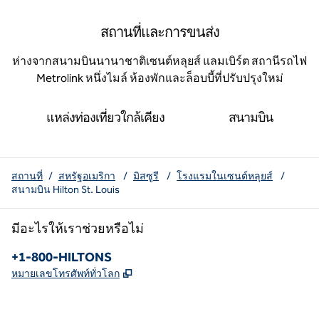
สถานที่และการขนส่ง
ห่างจากสนามบินนานาชาติเซนต์หลุยส์ แลมเบิร์ต สถานีรถไฟ
Metrolink หนึ่งไมล์ ห้องพักและล็อบบี้ที่ปรับปรุงใหม่
แหล่งท่องเที่ยวใกล้เคียง
สนามบิน
สถานที่
/
สหรัฐอเมริกา
/
มิสซูรี
/
โรงแรมในเซนต์หลุยส์
/
สนามบิน Hilton St. Louis
มีอะไรให้เราช่วยหรือไม่
โทรศัพท์:
+1-800-HILTONS
,
เปิดแท็บใหม่
หมายเลขโทรศัพท์ทั่วโลก
X
Facebook
Instagram
youtube
pinterest