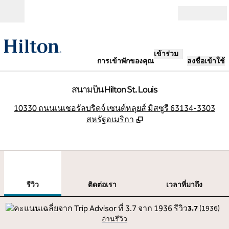
ข้ามไปที่เนื้อหา
เปิด
เข้าร่วม
การเข้าพักของคุณ
ลงชื่อเข้าใช้
สนามบิน Hilton St. Louis
,
เ
10330 ถนนเนเชอรัลบริดจ์ เซนต์หลุยส์ มิสซูรี 63134-3303
สหรัฐอเมริกา
1
/
12
ภาพก่อนหน้า
ภาพ
1 จาก 12
ติดต่อเรา
รีวิว
ติดต่อเรา
เวลาที่มาถึง
3.7
(
1936
)
อ่านรีวิว