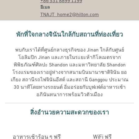
+86 531 8899 1199
อีเมล
อีเมล
TNAJT_home2
@hilton.com
พักที่ใจกลางจินันใกล้กับสถานที่ท่องเที่ยว
พบกับเราได้ที่ศูนย์กลางธุรกิจของ Jinan ใกล้กับศูนย์
โอลิมปิก Jinan และภายในระยะห้ากิโลเมตรจาก
พิพิธภัณฑ์ศิลปะ Shandon และมหาวิทยาลัย Shandon
โรงแรมของเราอยู่ห่างจากสนามบินนานาชาติจินัน ยอ
เกียง สถานีรถไฟจินันอีสต์ และสถานี Ganggou ประมาณ
30 นาทีโดยทางรถยนต์ อิ่มอร่อยกับบุฟเฟต์อาหารเช้า
อภินันทนาการพร้อมวิวตัวเมือง
สิ่งอํานวยความสะดวกของเรา
อาหารเช้าร้อน ๆ ฟรี
WiFi ฟรี