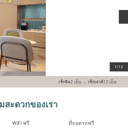
ส
1
/
12
2 เย็น
→
12 เย็น
เช็กอิน
เช็กเอาต์
วามสะดวกของเรา
WiFi ฟรี
ที่จอดรถฟรี