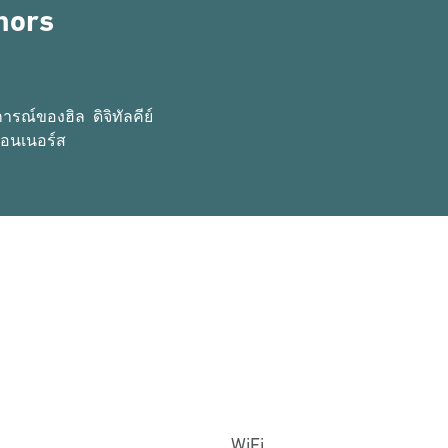
nors
ารณ์ของฮิล
ดิจิทัลคีย์
ออนเนอร์ส
WiFi