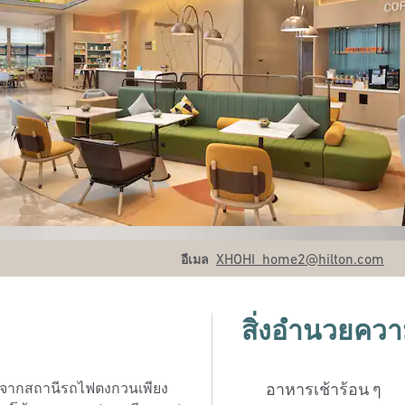
อีเมล
XHOHI_home2
@hilton.com
อีเมล
สิ่งอํานวยค
างจากสถานีรถไฟตงกวนเพียง
อาหารเช้าร้อน ๆ