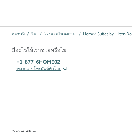
สถานที่
/
จีน
/
โรงแรมในตงกวน
/
Home2 Suites by Hilton Do
มีอะไรให้เราช่วยหรือไม่
โทรศัพท์:
+1-877-6HOME02
,
เปิดแท็บใหม่
หมายเลขโทรศัพท์ทั่วโลก
X
Facebook
Instagram
,
เปิดแท็บใหม่
,
เปิดแท็บใหม่
,
เปิดแท็บใหม่
©
2026
Hilton