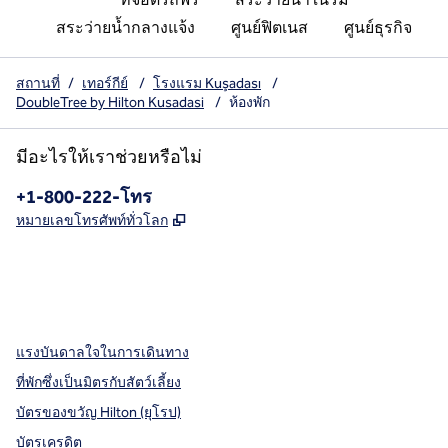
สระว่ายน้ำกลางแจ้ง
ศูนย์ฟิตเนส
ศูนย์ธุรกิจ
สถานที่
/
เทอร์กีย์
/
โรงแรม Kuşadası
/
DoubleTree by Hilton Kusadasi
/
ห้องพัก
มีอะไรให้เราช่วยหรือไม่
โทรศัพท์:
+1-800-222-โทร
,
เปิดแท็บใหม่
หมายเลขโทรศัพท์ทั่วโลก
X
Facebook
Instagram
,
เปิดแท็บใหม่
,
เปิดแท็บใหม่
,
เปิดแท็บใหม่
แรงบันดาลใจในการเดินทาง
ที่พักซึ่งเป็นมิตรกับสัตว์เลี้ยง
บัตรของขวัญ Hilton (ยุโรป)
บัตรเครดิต