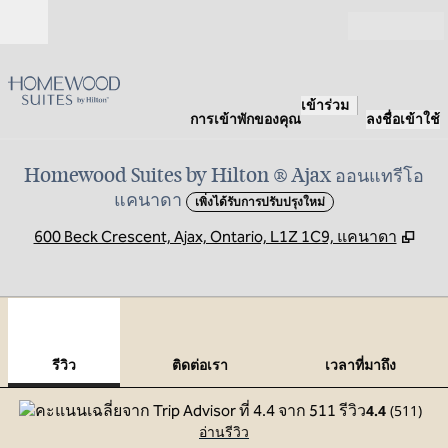
ข้ามไปที่เนื้อหา
เปิด
เข้าร่วม
การเข้าพักของคุณ
ลงชื่อเข้าใช้
Homewood Suites by Hilton ® Ajax ออนแทรีโอ
แคนาดา
เพิ่งได้รับการปรับปรุงใหม่
,
เปิ
600 Beck Crescent, Ajax, Ontario, L1Z 1C9, แคนาดา
1
/
12
ภาพก่อนหน้า
ภาพ
1 จาก 12
ติดต่อเรา
รีวิว
ติดต่อเรา
เวลาที่มาถึง
4.4
(
511
)
อ่านรีวิว