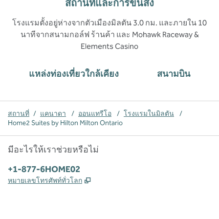
สถานที่และการขนส่ง
โรงแรมตั้งอยู่ห่างจากตัวเมืองมิลตัน 3.0 กม. และภายใน 10
นาทีจากสนามกอล์ฟ ร้านค้า และ Mohawk Raceway &
Elements Casino
แหล่งท่องเที่ยวใกล้เคียง
สนามบิน
สถานที่
/
แคนาดา
/
ออนแทรีโอ
/
โรงแรมในมิลตัน
/
Home2 Suites by Hilton Milton Ontario
มีอะไรให้เราช่วยหรือไม่
โทรศัพท์:
+1-877-6HOME02
,
เปิดแท็บใหม่
หมายเลขโทรศัพท์ทั่วโลก
X
Facebook
Instagram
,
เปิดแท็บใหม่
,
เปิดแท็บใหม่
,
เปิดแท็บใหม่