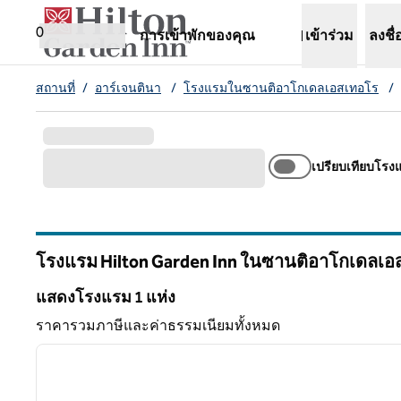
ข้ามไปที่เนื้อหา
เปิดแท็บใหม่
0
การเข้าพักของคุณ
เข้าร่วม
ลงชื่
สถานที่
/
อาร์เจนตินา
/
โรงแรมในซานติอาโกเดลเอสเทอโร
/
เปรียบเทียบโรง
โรงแรม Hilton Garden Inn ในซานติอาโกเดลเอส
แสดงโรงแรม 1 แห่ง
แสดงโรงแรม 1 แห่ง
ราคารวมภาษีและค่าธรรมเนียมทั้งหมด
1
ภาพก่อนหน้า
1 จาก 12