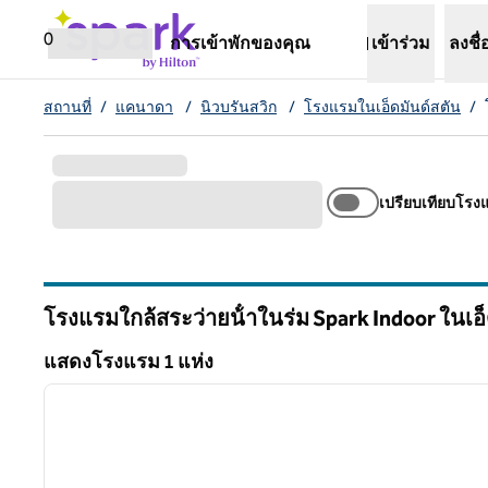
ข้ามไปที่เนื้อหา
เปิดแท็บใหม่
0
การเข้าพักของคุณ
เข้าร่วม
ลงชื่
สถานที่
/
แคนาดา
/
นิวบรันสวิก
/
โรงแรมในเอ็ดมันด์สตัน
/
เปรียบเทียบโรง
โรงแรมใกล้สระว่ายน้ําในร่ม Spark Indoor ในเอ
นิวบรันสวิก
แสดงโรงแรม 1 แห่ง
แสดงโรงแรม 1 แห่ง
ภาพก่อนหน้า
1 จาก 6