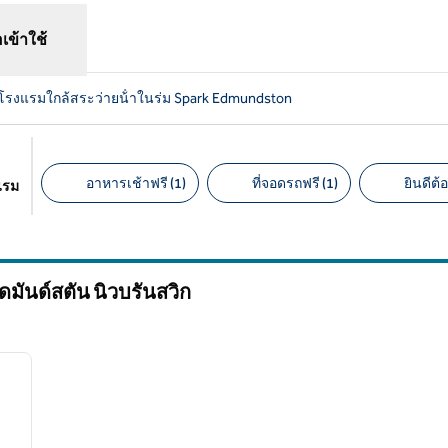
อเข้าใช้
โรงแรมใกล้สระว่ายน้ําในร่ม Spark Edmundston
อาหารเช้าฟรี (1)
ที่จอดรถฟรี (1)
ยินดีต้อ
แรม
ตัวกรองที่แนะนํา
็ดมันด์สตัน
นิวบรันสวิก
1
/
6
ภาพถัดไป