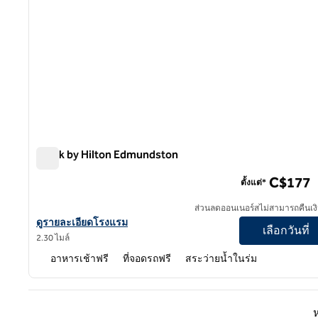
Spark by Hilton Edmundston
Spark by Hilton Edmundston
C$177
ตั้งแต่*
ส่วนลดออนเนอร์สไม่สามารถคืนเงิ
ดูรายละเอียดโรงแรมสําหรับ Spark by Hilton Edmundston
ดูรายละเอียดโรงแรม
เลือกวันที่
2.30 ไมล์
อาหารเช้าฟรี
ที่จอดรถฟรี
สระว่ายน้ำในร่ม
หน้าก