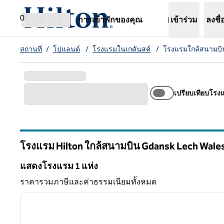
ข้ามไปที่เนื้อหา
เปิดแท็บใหม่
0
การเข้าพักของคุณ
เข้าร่วม
ลงชื่
สถานที่
/
โปแลนด์
/
โรงแรมในเกดันสค์
/
โรงแรมใกล้สนามบิน
เปรียบเทียบโรง
โรงแรม Hilton ใกล้สนามบิน Gdansk Lech Wale
แสดงโรงแรม 1 แห่ง
แสดงโรงแรม 1 แห่ง
ราคารวมภาษีและค่าธรรมเนียมทั้งหมด
1
ภาพก่อนหน้า
1 จาก 12