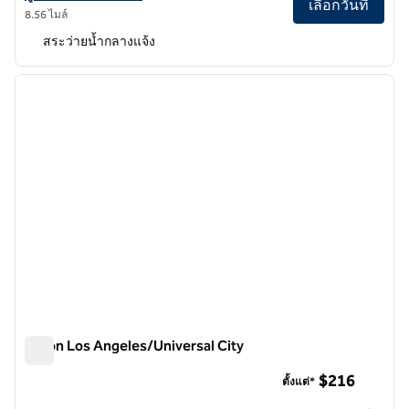
เลือกวันที่
8.56 ไมล์
สระว่ายน้ำกลางแจ้ง
1
/
11
ภาพก่อนหน้า
ภาพถั
1 จาก 11
Hilton Los Angeles/Universal City
Hilton Los Angeles/Universal City
$216
ตั้งแต่*