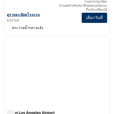
รวมค่าธรรมเนียม
ส่วนลดสําหรับสมาชิกออนเนอร์สแบบ
กึ่งปรับเปลี่ยนได้
ดูรายละเอียดโรงแรมสําหรับ Hilton Los Angeles/Universal City
ดูรายละเอียดโรงแรม
เลือกวันที่
9.03 ไมล์
สระว่ายน้ำกลางแจ้ง
1
/
12
ภาพก่อนหน้า
ภาพถั
1 จาก 12
Hilton Los Angeles Airport