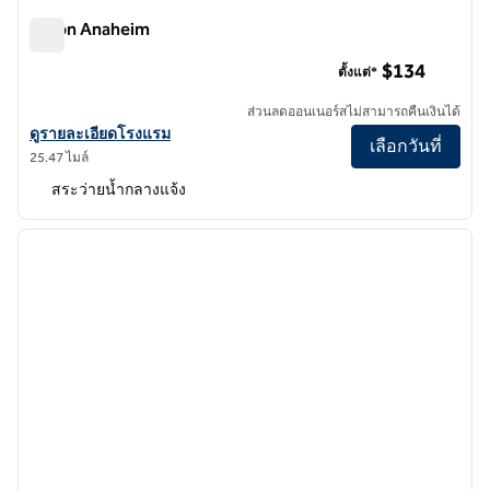
Hilton Anaheim
Hilton Anaheim
$134
ตั้งแต่*
ส่วนลดออนเนอร์สไม่สามารถคืนเงินได้
ดูรายละเอียดโรงแรมสําหรับ Hilton Anaheim
ดูรายละเอียดโรงแรม
เลือกวันที่
25.47 ไมล์
สระว่ายน้ำกลางแจ้ง
1
/
12
ภาพก่อนหน้า
ภาพถั
1 จาก 12