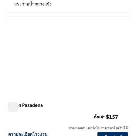
สระว่ายน้ำกลางแจ้ง
1
/
12
ภาพก่อนหน้า
ภาพถั
1 จาก 12
Hilton Pasadena
Hilton Pasadena
$157
ตั้งแต่*
ส่วนลดออนเนอร์สไม่สามารถคืนเงินได้
ดูรายละเอียดโรงแรม Hilton Pasadena
ดูรายละเอียดโรงแรม