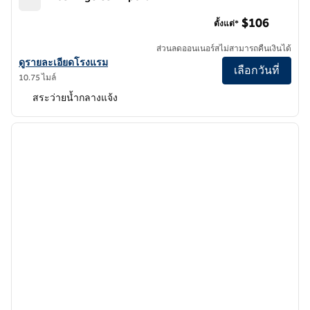
Hilton Los Angeles Airport
$106
ตั้งแต่*
ส่วนลดออนเนอร์สไม่สามารถคืนเงินได้
ดูรายละเอียดโรงแรมสําหรับ Hilton Los Angeles Airport
ดูรายละเอียดโรงแรม
เลือกวันที่
10.75 ไมล์
สระว่ายน้ำกลางแจ้ง
1
/
12
ภาพก่อนหน้า
ภาพถั
1 จาก 12