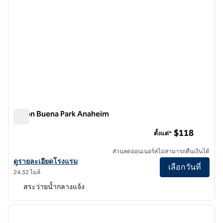
Hilton Buena Park Anaheim
Hilton Buena Park Anaheim
$118
ตั้งแต่*
ส่วนลดออนเนอร์สไม่สามารถคืนเงินได้
ดูรายละเอียดโรงแรม Hilton Buena Park Anaheim
ดูรายละเอียดโรงแรม
เลือกวันที่
24.32 ไมล์
สระว่ายน้ำกลางแจ้ง
1
/
12
ภาพก่อนหน้า
ภาพถั
1 จาก 12