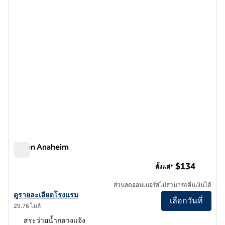
ภาพก่อนหน้า
ภาพถั
1 จาก 12
Hilton Anaheim
Hilton Anaheim
$134
ตั้งแต่*
ส่วนลดออนเนอร์สไม่สามารถคืนเงินได้
ดูรายละเอียดโรงแรมสําหรับ Hilton Anaheim
ดูรายละเอียดโรงแรม
เลือกวันที่
29.76 ไมล์
สระว่ายน้ำกลางแจ้ง