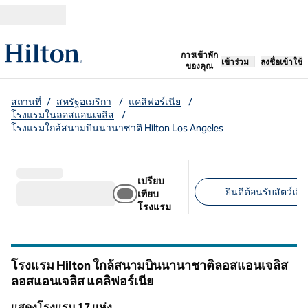
ข้ามไปที่เนื้อหา
เปิดแท็บใหม่
การเข้าพัก
เข้าร่วม
ลงชื่อเข้าใช้
ของคุณ
สถานที่
/
สหรัฐอเมริกา
/
แคลิฟอร์เนีย
/
โรงแรมในลอสแอนเจลิส
/
โรงแรมใกล้สนามบินนานาชาติ Hilton Los Angeles
เปรียบ
ยินดีต้อนรับสัตว์เลี้ย
เทียบ
โรงแรม
ตัวกรองที่แนะนํา
โรงแรม Hilton ใกล้สนามบินนานาชาติลอสแอนเจลิส
ลอสแอนเจลิส
แคลิฟอร์เนีย
แคลิฟอร์เนีย
แสดงโรงแรม 17 แห่ง