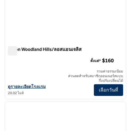
Hilton Woodland Hills/ลอสแอนเจลิส
Hilton Woodland Hills/ลอสแอนเจลิส
$160
ตั้งแต่*
รวมค่าธรรมเนียม
ส่วนลดสําหรับสมาชิกออนเนอร์สแบบ
กึ่งปรับเปลี่ยนได้
ดูรายละเอียดโรงแรม Hilton Woodland Hills/Los Angeles
ดูรายละเอียดโรงแรม
เลือกวันที่
20.02 ไมล์
1
/
12
ภาพก่อนหน้า
ภาพถั
1 จาก 12