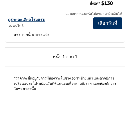
$130
ตั้งแต่*
ส่วนลดออนเนอร์สไม่สามารถคืนเงินได้
ดูรายละเอียดโรงแรมสําหรับ Hilton Irvine/Orange County Airport
ดูรายละเอียดโรงแรม
เลือกวันที่
36.46 ไมล์
สระว่ายน้ำกลางแจ้ง
หน้าก่อน, 1 จาก 1
หน้าถัดไป, 1 จาก 1
หน้า
1 จาก 1
หน้า 1 จาก 1
*ราคาจะขึ้นอยู่กับการมีห้องว่างในช่วง 30 วันข้างหน้า และอาจมีการ
เปลี่ยนแปลง โปรดป้อนวันที่ที่แน่นอนเพื่อทราบถึงราคาและห้องพักว่าง
ในช่วงเวลานั้น