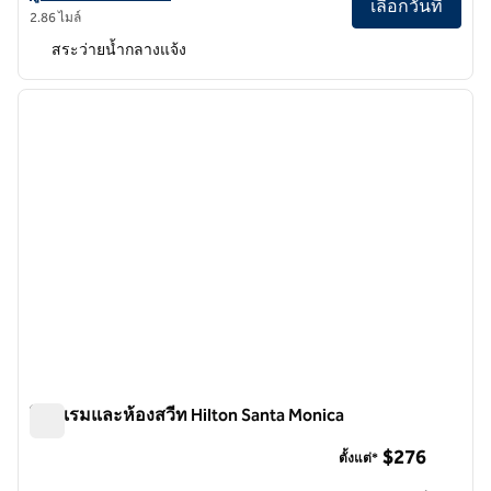
เลือกวันที่
2.86 ไมล์
สระว่ายน้ำกลางแจ้ง
1
/
12
ภาพก่อนหน้า
ภาพถั
1 จาก 12
โรงแรมและห้องสวีท Hilton Santa Monica
โรงแรมและห้องสวีท Hilton Santa Monica
$276
ตั้งแต่*