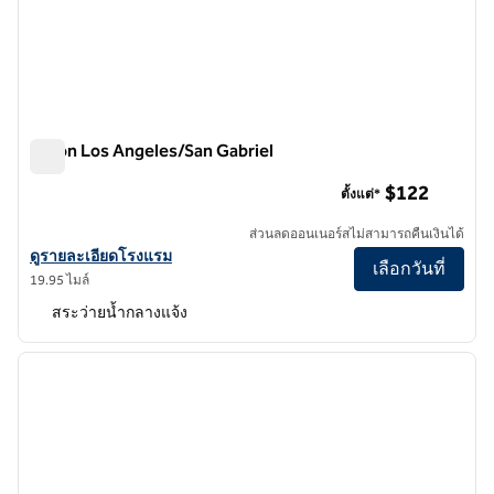
Hilton Los Angeles/San Gabriel
Hilton Los Angeles/San Gabriel
$122
ตั้งแต่*
ส่วนลดออนเนอร์สไม่สามารถคืนเงินได้
ดูรายละเอียดโรงแรมสําหรับ Hilton Los Angeles/San Gabriel
ดูรายละเอียดโรงแรม
เลือกวันที่
19.95 ไมล์
สระว่ายน้ำกลางแจ้ง
1
/
12
ภาพก่อนหน้า
ภาพถั
1 จาก 12