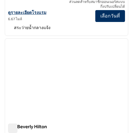
ส่วนลดสําหรับสมาชิกออนเนอร์สแบบ
กึ่งปรับเปลี่ยนได้
ดูรายละเอียดโรงแรม Hilton Santa Monica Hotel & Suites
ดูรายละเอียดโรงแรม
เลือกวันที่
6.67 ไมล์
สระว่ายน้ำกลางแจ้ง
1
/
11
ภาพก่อนหน้า
ภาพถั
1 จาก 11
The Beverly Hilton
The Beverly Hilton