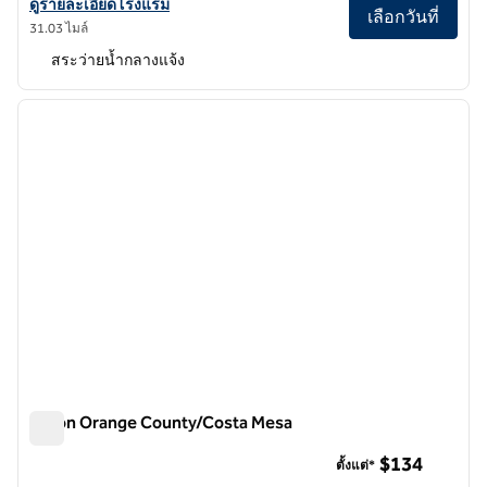
ดูรายละเอียดโรงแรมสําหรับ The Waterfront Beach Resort โรงแรม H
ดูรายละเอียดโรงแรม
เลือกวันที่
31.03 ไมล์
สระว่ายน้ำกลางแจ้ง
1
/
12
ภาพก่อนหน้า
ภาพถั
1 จาก 12
Hilton Orange County/Costa Mesa
Hilton Orange County/Costa Mesa
$134
ตั้งแต่*