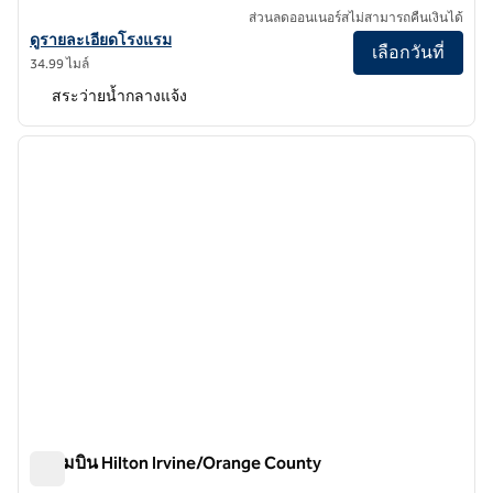
ส่วนลดออนเนอร์สไม่สามารถคืนเงินได้
ดูรายละเอียดโรงแรม Hilton Orange County/Costa Mesa
ดูรายละเอียดโรงแรม
เลือกวันที่
34.99 ไมล์
สระว่ายน้ำกลางแจ้ง
1
/
12
ภาพก่อนหน้า
ภาพถั
1 จาก 12
สนามบิน Hilton Irvine/Orange County
สนามบิน Hilton Irvine/Orange County