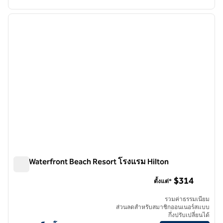
1
/
12
ภาพก่อนหน้า
ภาพถั
1 จาก 12
The Waterfront Beach Resort โรงแรม Hilton
The Waterfront Beach Resort โรงแรม Hilton
$314
ตั้งแต่*
รวมค่าธรรมเนียม
ส่วนลดสําหรับสมาชิกออนเนอร์สแบบ
กึ่งปรับเปลี่ยนได้