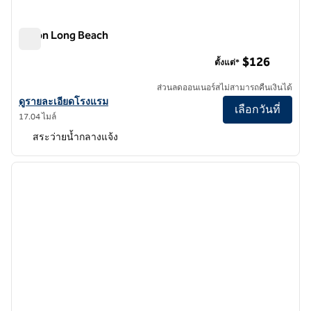
Hilton Long Beach
Hilton Long Beach
$126
ตั้งแต่*
ส่วนลดออนเนอร์สไม่สามารถคืนเงินได้
ดูรายละเอียดโรงแรมสําหรับ Hilton Long Beach
ดูรายละเอียดโรงแรม
เลือกวันที่
17.04 ไมล์
สระว่ายน้ำกลางแจ้ง
1
/
12
ภาพก่อนหน้า
ภาพถั
1 จาก 12