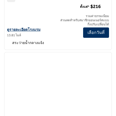
Hilton Los Angeles/Universal City
$216
ตั้งแต่*
รวมค่าธรรมเนียม
ส่วนลดสําหรับสมาชิกออนเนอร์สแบบ
กึ่งปรับเปลี่ยนได้
ดูรายละเอียดโรงแรมสําหรับ Hilton Los Angeles/Universal City
ดูรายละเอียดโรงแรม
เลือกวันที่
13.81 ไมล์
สระว่ายน้ำกลางแจ้ง
1
/
11
ภาพก่อนหน้า
ภาพถั
1 จาก 11