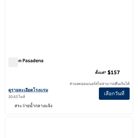
Hilton Pasadena
Hilton Pasadena
$157
ตั้งแต่*
ส่วนลดออนเนอร์สไม่สามารถคืนเงินได้
ดูรายละเอียดโรงแรม Hilton Pasadena
ดูรายละเอียดโรงแรม
เลือกวันที่
20.63 ไมล์
สระว่ายน้ำกลางแจ้ง
1
/
12
ภาพก่อนหน้า
ภาพถั
1 จาก 12