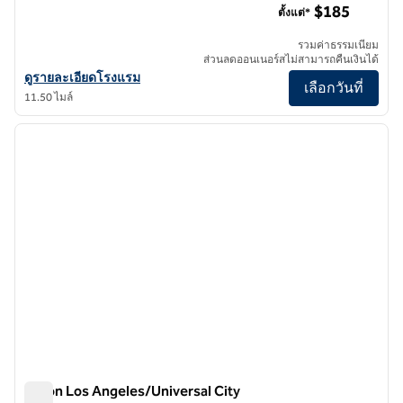
$185
ตั้งแต่*
รวมค่าธรรมเนียม
ส่วนลดออนเนอร์สไม่สามารถคืนเงินได้
ดูรายละเอียดโรงแรมสําหรับ Hilton Checkers Los Angeles
ดูรายละเอียดโรงแรม
เลือกวันที่
11.50 ไมล์
1
/
11
ภาพก่อนหน้า
ภาพถั
1 จาก 11
Hilton Los Angeles/Universal City