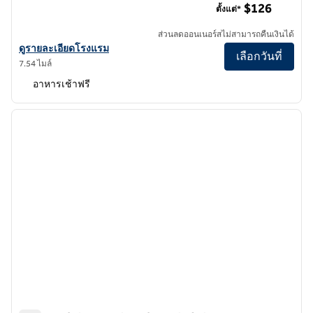
$126
ตั้งแต่*
ส่วนลดออนเนอร์สไม่สามารถคืนเงินได้
ดูรายละเอียดโรงแรม Hampton Inn & Suites San Luis Obispo
ดูรายละเอียดโรงแรม
เลือกวันที่
7.54 ไมล์
อาหารเช้าฟรี
1
/
12
ภาพก่อนหน้า
ภาพถั
1 จาก 12