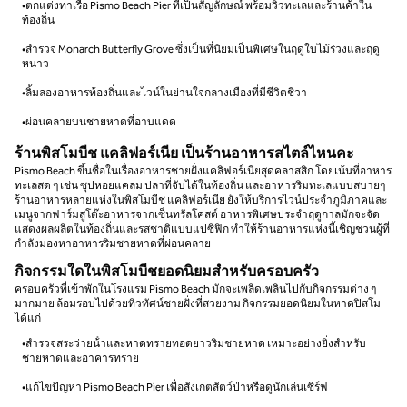
•ตกแต่งท่าเรือ Pismo Beach Pier ที่เป็นสัญลักษณ์ พร้อมวิวทะเลและร้านค้าใน
ท้องถิ่น
•สํารวจ Monarch Butterfly Grove ซึ่งเป็นที่นิยมเป็นพิเศษในฤดูใบไม้ร่วงและฤดู
หนาว
•ลิ้มลองอาหารท้องถิ่นและไวน์ในย่านใจกลางเมืองที่มีชีวิตชีวา
•ผ่อนคลายบนชายหาดที่อาบแดด
ร้านพิสโมบีช แคลิฟอร์เนีย เป็นร้านอาหารสไตล์ไหนคะ
Pismo Beach ขึ้นชื่อในเรื่องอาหารชายฝั่งแคลิฟอร์เนียสุดคลาสสิก โดยเน้นที่อาหาร
ทะเลสด ๆ เช่น ซุปหอยแคลม ปลาที่จับได้ในท้องถิ่น และอาหารริมทะเลแบบสบายๆ
ร้านอาหารหลายแห่งในพิสโมบีช แคลิฟอร์เนีย ยังให้บริการไวน์ประจําภูมิภาคและ
เมนูจากฟาร์มสู่โต๊ะอาหารจากเซ็นทรัลโคสต์ อาหารพิเศษประจําฤดูกาลมักจะจัด
แสดงผลผลิตในท้องถิ่นและรสชาติแบบแปซิฟิก ทําให้ร้านอาหารแห่งนี้เชิญชวนผู้ที่
กําลังมองหาอาหารริมชายหาดที่ผ่อนคลาย
กิจกรรมใดในพิสโมบีชยอดนิยมสําหรับครอบครัว
ครอบครัวที่เข้าพักในโรงแรม Pismo Beach มักจะเพลิดเพลินไปกับกิจกรรมต่าง ๆ
มากมาย ล้อมรอบไปด้วยทิวทัศน์ชายฝั่งที่สวยงาม กิจกรรมยอดนิยมในหาดปิสโม
ได้แก่
•สํารวจสระว่ายน้ําและหาดทรายทอดยาวริมชายหาด เหมาะอย่างยิ่งสําหรับ
ชายหาดและอาคารทราย
•แก้ไขปัญหา Pismo Beach Pier เพื่อสังเกตสัตว์ป่าหรือดูนักเล่นเซิร์ฟ