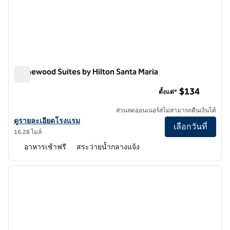
Homewood Suites by Hilton Santa Maria
Homewood Suites by Hilton Santa Maria
$134
ตั้งแต่*
ส่วนลดออนเนอร์สไม่สามารถคืนเงินได้
ดูรายละเอียดโรงแรม Homewood Suites by Hilton Santa Maria
ดูรายละเอียดโรงแรม
เลือกวันที่
16.28 ไมล์
อาหารเช้าฟรี
สระว่ายน้ำกลางแจ้ง
1
/
12
ภาพก่อนหน้า
ภาพถั
1 จาก 12