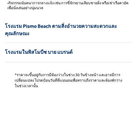
•กิจกรรมนันทนาการกลางแจ้ง เช่น การขี่จักรยานเลียบชายฝั่ง หรือเช่าเรือคายัค
เพื่อนั่งเล่นอย่างนุ่มนวล
โรงแรม Pismo Beach ตามสิ่งอํานวยความสะดวกและ
คุณลักษณะ
โรงแรมในพิสโมบีช บาย แบรนด์
*ราคาจะขึ้นอยู่กับการมีห้องว่างในช่วง 30 วันข้างหน้า และอาจมีการ
เปลี่ยนแปลง โปรดป้อนวันที่ที่แน่นอนเพื่อทราบถึงราคาและห้องพักว่าง
ในช่วงเวลานั้น