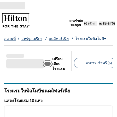
ข้ามไปที่เนื้อหา
เปิดแท็บใหม่
การเข้าพัก
เข้าร่วม
ลงชื่อเข้าใช้
ของคุณ
สถานที่
/
สหรัฐอเมริกา
/
แคลิฟอร์เนีย
/
โรงแรมในพิสโมบีช
เปรียบ
อาหารเช้าฟรี (6)
เทียบ
โรงแรม
ตัวกรองที่แนะนํา
โรงแรมในพิสโมบีช
แคลิฟอร์เนีย
แคลิฟอร์เนีย
แสดงโรงแรม 10 แห่ง
1
/
13
แสดงโรงแรม 10 แห่ง
ภาพก่อนหน้า
ภาพถั
1 จาก 13