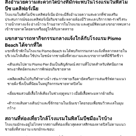
สิ่งอํานวยความสะดวกใดบ้างที่มักจะพบในโรงแรมในพิสโม
บีช แคลิฟอร์เนีย
โรงแรมในพิสโมบีช แคลิฟอร์เนีย มักจะมีสิ่งอํานวยความสะดวกที่ช่วยเสริม
ประสบการณ์ของแคลิฟอร์เนียริมชายฝั่ง หลายห้องมีวิวทะเล บริการ Wi-Fi ฟรี สระ
ว่ายน้ํากลางแจ้ง อ่างน้ําวน ร้านอาหารในโรงแรม และศูนย์ฟิตเนส แขกอาจพบทาง
เข้าชายหาดโดยตรงหรืออยู่ใกล้กับหาดทราย
แขกสามารถหากิจกรรมกลางแจ้งใกล้กับโรงแรม Pismo
Beach ได้จากที่ใด
แขกที่เข้าพักในโรงแรม Pismo Beach จะได้พบกิจกรรมกลางแจ้งที่หลากหลายใน
บริเวณใกล้เคียง ใช้ประโยชน์จากชายฝั่งที่สวยงามและบรรยากาศที่มีชีวิตชีวา
•เดินเล่นไปตาม Pismo Pier อันเป็นสัญลักษณ์ สถานที่โปรดสําหรับทัศนียภาพ
พระอาทิตย์ตกและการพักผ่อนริมชายหาด
•เพลิดเพลินไปกับกีฬาทางน้ํา เช่น การพายเรือคายัคหรือการเล่นเซิร์ฟตามแนว
ชายฝั่ง ซึ่งเป็นที่นิยมในหมู่กิจกรรมชายหาดปิสโม
•เยี่ยมชมสวนผีเสื้อใกล้เคียงในช่วงฤดูหนาว เมื่อผีเสื้อพระมหากย้ายถิ่น
•สํารวจเส้นทางเดินป่าและขี่จักรยานในเนินเขาโดยรอบเพื่อชมวิวทะเลในมุม
กว้าง
สถานที่ท่องเที่ยวใกล้โรงแรมในพิสโมบีชมีอะไรบ้าง
โรงแรมมักจะอยู่ไม่ไกลจากสถานที่ท่องเที่ยวสุดคลาสสิกของหาดปิสโม่ตามแนว
ชายฝั่งที่สวยงาม แขกมักจะชอบ: