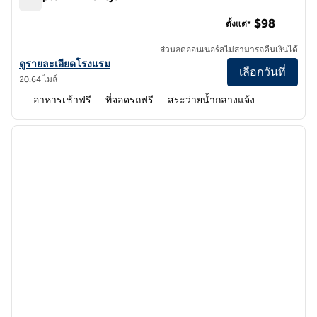
Hampton Inn Vallejo
$98
ตั้งแต่*
ส่วนลดออนเนอร์สไม่สามารถคืนเงินได้
ดูรายละเอียดโรงแรมสําหรับ Hampton Inn Vallejo
ดูรายละเอียดโรงแรม
เลือกวันที่
20.64 ไมล์
อาหารเช้าฟรี
ที่จอดรถฟรี
สระว่ายน้ำกลางแจ้ง
1
/
10
ภาพก่อนหน้า
ภาพถั
1 จาก 10