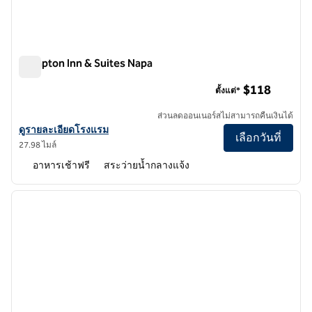
Hampton Inn & Suites Napa
Hampton Inn & Suites Napa
$118
ตั้งแต่*
ส่วนลดออนเนอร์สไม่สามารถคืนเงินได้
ดูรายละเอียดโรงแรมสําหรับ Hampton Inn & Suites Napa
ดูรายละเอียดโรงแรม
เลือกวันที่
27.98 ไมล์
อาหารเช้าฟรี
สระว่ายน้ำกลางแจ้ง
1
/
12
ภาพก่อนหน้า
ภาพถั
1 จาก 12