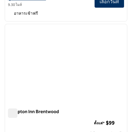
เลือกวันที่
9.30 ไมล์
อาหารเช้าฟรี
1
/
12
ภาพก่อนหน้า
ภาพถั
1 จาก 12
Hampton Inn Brentwood
Hampton Inn Brentwood
$99
ตั้งแต่*