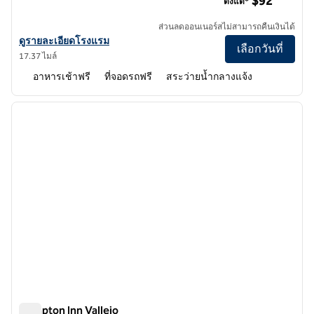
$92
ตั้งแต่*
ส่วนลดออนเนอร์สไม่สามารถคืนเงินได้
ดูรายละเอียดโรงแรม Hampton Inn and Suites Suisun City Waterfron
ดูรายละเอียดโรงแรม
เลือกวันที่
17.37 ไมล์
อาหารเช้าฟรี
ที่จอดรถฟรี
สระว่ายน้ำกลางแจ้ง
1
/
12
ภาพก่อนหน้า
ภาพถั
1 จาก 12
Hampton Inn Vallejo