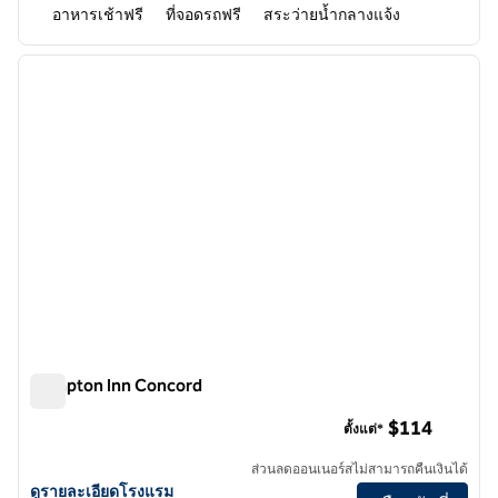
อาหารเช้าฟรี
ที่จอดรถฟรี
สระว่ายน้ำกลางแจ้ง
1
/
12
ภาพก่อนหน้า
ภาพถั
1 จาก 12
Hampton Inn Concord
Hampton Inn Concord
$114
ตั้งแต่*
ส่วนลดออนเนอร์สไม่สามารถคืนเงินได้
ดูรายละเอียดโรงแรมสําหรับ Hampton Inn Concord
ดูรายละเอียดโรงแรม