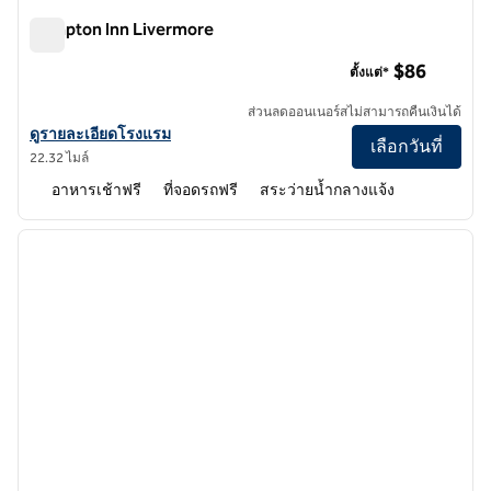
Hampton Inn Livermore
Hampton Inn Livermore
$86
ตั้งแต่*
ส่วนลดออนเนอร์สไม่สามารถคืนเงินได้
ดูรายละเอียดโรงแรมสําหรับ Hampton Inn Livermore
ดูรายละเอียดโรงแรม
เลือกวันที่
22.32 ไมล์
อาหารเช้าฟรี
ที่จอดรถฟรี
สระว่ายน้ำกลางแจ้ง
1
/
12
ภาพก่อนหน้า
ภาพถั
1 จาก 12