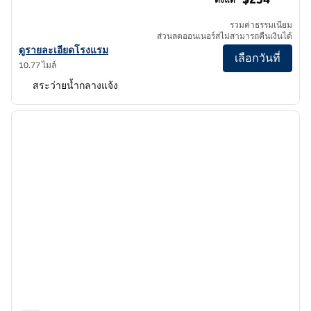
รวมค่าธรรมเนียม
ส่วนลดออนเนอร์สไม่สามารถคืนเงินได้
ดูรายละเอียดโรงแรม La Jolla, Curio Collection by Hilton
ดูรายละเอียดโรงแรม
เลือกวันที่
10.77 ไมล์
สระว่ายน้ำกลางแจ้ง
1
/
7
ภาพก่อนหน้า
ภาพถั
1 จาก 7