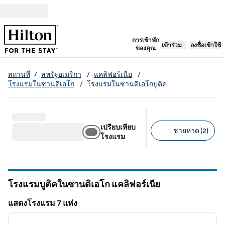
ข้ามไปที่เนื้อหา
เปิดแท็บใหม่
การเข้าพัก
เข้าร่วม
ลงชื่อเข้าใช้
ของคุณ
สถานที่
/
สหรัฐอเมริกา
/
แคลิฟอร์เนีย
/
โรงแรมในซานดิเอโก
/
โรงแรมในซานดิเอโกบูติค
เปรียบเทียบ
ชายหาด (2)
โรงแรม
ตัวกรองที่แนะนํา
โรงแรมบูติคในซานดิเอโก
แคลิฟอร์เนีย
แคลิฟอร์เนีย
แสดงโรงแรม 7 แห่ง
1
/
12
แสดงโรงแรม 7 แห่ง
ภาพก่อนหน้า
ภาพถั
1 จาก 12