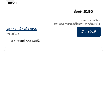
Hilton
The Cassara Carlsbad, Tapestry Collection by Hilton
$190
ตั้งแต่*
รวมค่าธรรมเนียม
ส่วนลดออนเนอร์สไม่สามารถคืนเงินได้
ดูรายละเอียดโรงแรมสําหรับ The Cassara Carlsbad, Tapestry Collecti
ดูรายละเอียดโรงแรม
เลือกวันที่
29.58 ไมล์
สระว่ายน้ำกลางแจ้ง
1
/
12
ภาพก่อนหน้า
ภาพถั
1 จาก 12