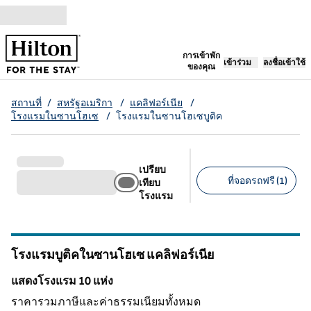
ข้ามไปที่เนื้อหา
เปิดแท็บใหม่
การเข้าพัก
เข้าร่วม
ลงชื่อเข้าใช้
ของคุณ
สถานที่
/
สหรัฐอเมริกา
/
แคลิฟอร์เนีย
/
โรงแรมในซานโฮเซ
/
โรงแรมในซานโฮเซบูติค
เปรียบ
ที่จอดรถฟรี (1)
เทียบ
โรงแรม
ตัวกรองที่แนะนํา
โรงแรมบูติคในซานโฮเซ
แคลิฟอร์เนีย
แคลิฟอร์เนีย
แสดงโรงแรม 10 แห่ง
แสดงโรงแรม 10 แห่ง
ราคารวมภาษีและค่าธรรมเนียมทั้งหมด
1
/
12