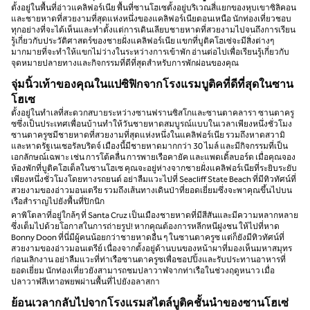
ตั้งอยู่ในพื้นที่อ่าวแคลิฟอร์เนีย พื้นที่ซานโฮเซตั้งอยู่บริเวณสี่แยกของหุบเขาซิลิคอน
และชายหาดที่สวยงามที่สุดแห่งหนึ่งของแคลิฟอร์เนียตอนเหนือ นักท่องเที่ยวชอบ
ทุกอย่างที่จะได้เห็นและทําตั้งแต่การเดินเลียบชายหาดที่สวยงามไปจนถึงการเรียน
รู้เกี่ยวกับประวัติศาสตร์ของชายฝั่งแคลิฟอร์เนีย แขกที่บูติคโฮเซ่จะมีสิ่งต่างๆ
มากมายที่จะทําให้แขกไม่ว่างในระหว่างการเข้าพัก อ่านต่อไปเพื่อเรียนรู้เกี่ยวกับ
จุดหมายปลายทางและกิจกรรมที่ดีที่สุดสําหรับการพักผ่อนของคุณ
จุ่มนิ้วเท้าของคุณในแปซิฟิกจากโรงแรมบูติคที่ดีที่สุดในซาน
โฮเซ
ตั้งอยู่ในทําเลที่สะดวกสบายระหว่างซานฟรานซิสโกและซานตาคลารา ซานตาครู
ซซึ่งเป็นประเทศเพื่อนบ้านทําให้วันชายหาดสมบูรณ์แบบในเวลาเพียงหนึ่งชั่วโมง
ซานตาครูซมีชายหาดที่สวยงามที่สุดแห่งหนึ่งในแคลิฟอร์เนีย รวมถึงหาดสวามิ
และหาดรัฐเนเชอรัลบริดจ์ เมืองนี้มีชายหาดมากกว่า 30 ไมล์ และมีกิจกรรมที่เป็น
เอกลักษณ์เฉพาะ เช่น การโต้คลื่น การพายเรือคายัค และแพดเดิ้ลบอร์ด เมื่อคุณจอง
ห้องพักที่บูติคโฮเต็ลในซานโฮเซ คุณจะอยู่ห่างจากชายฝั่งแคลิฟอร์เนียที่ระยิบระยับ
เพียงหนึ่งชั่วโมงโดยทางรถยนต์ อย่าลืมแวะไปที่ Seacliff State Beach ที่มีทิวทัศน์ที่
สวยงามของอ่าวมอนเตรีย รวมถึงเส้นทางเดินป่าที่ยอดเยี่ยมซึ่งจะพาคุณขึ้นไปบน
เรือสําราญไปยังพื้นที่ปิกนิก
คาพิโตลาที่อยู่ใกล้ๆ ที่ Santa Cruz เป็นเมืองชายหาดที่มีสีสันและมีความหลากหลาย
ซึ่งเต็มไปด้วยโอกาสในการถ่ายรูป! หากคุณต้องการหลีกหนีฝูงชน ให้ไปที่หาด
Bonny Doon ที่นี่มีผู้คนน้อยกว่าชายหาดอื่น ๆ ในซานตาครูซ แต่ก็ยังมีทิวทัศน์ที่
สวยงามของอ่าวมอนเตรีย์ เนื่องจากตั้งอยู่ด้านบนของหน้าผาที่มองเห็นมหาสมุทร
ก่อนเลิกงาน อย่าลืมแวะที่ท่าเรือซานตาครูซเพื่อชอปปิ้งและรับประทานอาหารที่
ยอดเยี่ยม นักท่องเที่ยวยังสามารถชมปลาวาฬจากท่าเรือในช่วงฤดูหนาว เมื่อ
ปลาวาฬสีเทาอพยพผ่านพื้นที่ไปยังอลาสกา
ย้อนเวลากลับไปจากโรงแรมสไตล์บูติคชั้นนําของซานโฮเซ่