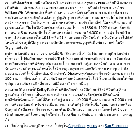
สถานที่ท่องเที่ยวยอดนิยมในซานโฮเซ่ Winchester Mystery House คือที่ห้ามพลาด
อดีตที่พักอาศัยของ Sarah Winchester แม่มดของอาวุธปืนกําลังขยายวงเวียน
William Wirt Winchester พื้นที่กว้างขวางแห่งนี้สร้างขึ้นจากความบ้าคลั่ง ความ
หลงใหล และแรงผลักดัน หลังจากสูญเสียลูกสาวที่เป็นทารกของเธอไปเป็นโรค แล้ว
สามีของเธอจากวัณโรค ซาร่าห์ก็ตกหลุมรักความเศร้าโศกที่ทําให้เธอเชื่อว่าพวกที่
ถูกข่มเหงโดยปืนไรเฟิลวินเชสเตอร์ตามเธอไป จาก 1886 ถึง 1922 บ้านฟาร์มหลัง
เก่าขนาด 8 ห้องนอนเติบโตเป็นคฤหาสน์กว้างขนาด 24,000 ตารางฟุต โดยมีป้าย
ราคา 5 ล้านดอลลาร์ใน 1923 (หรือ 71 ล้านดอลลาร์ในวันนี้) ด้านใน บันไดจะไปถึงที่
ไหนก็ได้ ประตูที่เปิดสู่การตกกะทันหันและกระจกอยู่ทุกที่เพื่อพยายามทําให้จิต
วิญญาณสับสน
แต่ซานโฮเซมีมากกว่าคฤหาสน์ที่มีชื่อเสียงแห่งนี้ เข้าถึงได้ง่ายจากบูติคโฮเซ่ พา
เด็ก ๆ ออกไปสัมผัสประสบการณ์ที่ Tech Museum of Innovation! ด้วยการจัดแสดง
แบบอินเทอร์แอคทีฟที่สนุกสนานและโอกาสการเรียนรู้แบบลงมือทํามากมาย การ
จัดแสดงรวมถึงหุ่นยนต์ เทคโนโลยีการดูแลสุขภาพ และวิศวกรรม หากคุณกําลัง
มองหาอะไรที่โตขึ้นอีกหน่อย Children's Discovery Museum มีการจัดแสดงมากกว่า
100 รายการที่สอนเด็ก ๆ เกี่ยวกับวิทยาศาสตร์และเทคโนโลยี ในขณะที่ปล่อยให้เด็ก
ๆ สนุกสนานกับงานศิลป์และงานฝีมือและกิจกรรมอื่น ๆ
สวนประวัติศาสตร์ที่ Kelley Park เป็นพิพิธภัณฑ์ประวัติศาสตร์สิ่งมีชีวิตที่เปลี่ยน
ฐานทัพเก่าให้กลายเป็นแหล่งการศึกษากลางแจ้งสําหรับชุมชน พิพิธภัณฑ์
แคลิฟอร์เนียบนเว็บไซต์มีสิ่งประดิษฐ์มากกว่า 40,000 ชิ้นและภาพถ่าย 7,000 ภาพ
สถานที่ยอดนิยมสําหรับชาวเมืองมากมาย หรือที่รู้จักกันในชื่อ "อุทยานพร้อมเครื่อง
บินทุกลํา" เนื่องจากมีการรวบรวมเครื่องบินวินเทจจากสงครามโลกครั้งที่ 2 จองการ
เข้าพักของคุณที่โรงแรมบูติกในซานโฮเซเพื่อการพักผ่อน การพักผ่อน และการผจญ
ภัย
อย่าลืมไปดูโรงแรมบูติคของเราใกล้ๆ ใน
Cupertino
,
Aptos
และ
San Francisco