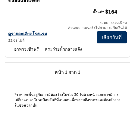
ติลอสแอนเจลิส
Homewood Suites by Hilton สนามบินนานาชาติลอสแอนเจลิ
$164
ตั้งแต่*
รวมค่าธรรมเนียม
ส่วนลดออนเนอร์สไม่สามารถคืนเงินได้
ดูรายละเอียดโรงแรม Homewood Suites by Hilton Los Angeles Interna
ดูรายละเอียดโรงแรม
เลือกวันที่
33.62 ไมล์
อาหารเช้าฟรี
สระว่ายน้ำกลางแจ้ง
หน้าก่อน, 1 จาก 1
หน้าถัดไป, 1 จาก 1
หน้า
1 จาก 1
หน้า 1 จาก 1
*ราคาจะขึ้นอยู่กับการมีห้องว่างในช่วง 30 วันข้างหน้า และอาจมีการ
เปลี่ยนแปลง โปรดป้อนวันที่ที่แน่นอนเพื่อทราบถึงราคาและห้องพักว่าง
ในช่วงเวลานั้น