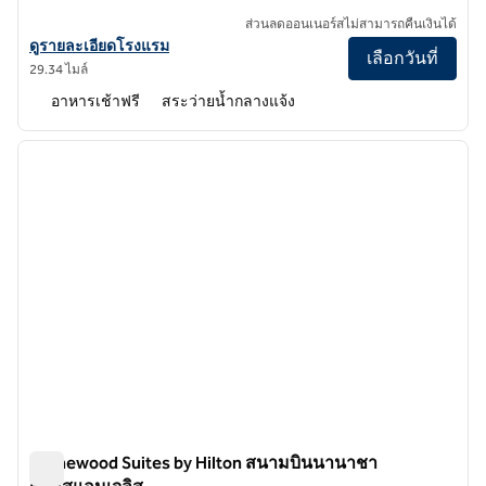
ส่วนลดออนเนอร์สไม่สามารถคืนเงินได้
ดูรายละเอียดโรงแรม Homewood Suites by Hilton Lancaster
ดูรายละเอียดโรงแรม
เลือกวันที่
29.34 ไมล์
อาหารเช้าฟรี
สระว่ายน้ำกลางแจ้ง
1
/
12
ภาพก่อนหน้า
ภาพถั
1 จาก 12
Homewood Suites by Hilton สนามบินนานาชา