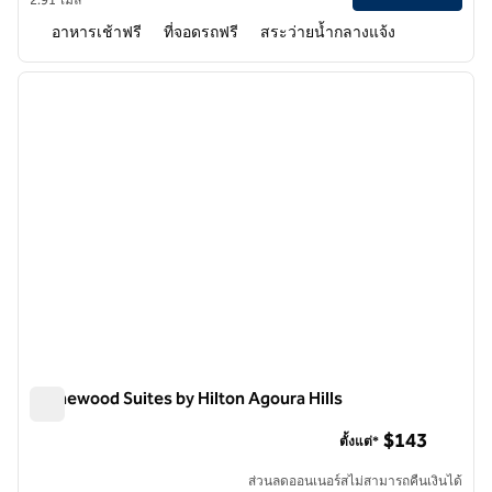
อาหารเช้าฟรี
ที่จอดรถฟรี
สระว่ายน้ำกลางแจ้ง
1
/
12
ภาพก่อนหน้า
ภาพถั
1 จาก 12
Homewood Suites by Hilton Agoura Hills
Homewood Suites by Hilton Agoura Hills
$143
ตั้งแต่*
ส่วนลดออนเนอร์สไม่สามารถคืนเงินได้