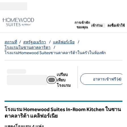
ข้ามไปที่เนื้อหา
เปิดแท็บใหม่
การเข้าพัก
เข้าร่วม
ลงชื่อเข้าใช้
ของคุณ
สถานที่
/
สหรัฐอเมริกา
/
แคลิฟอร์เนีย
/
โรงแรมในซานตาคลาริตา
/
โรงแรมHomewood Suitesซานตาคลาริต้าในครัวในห้องพัก
เปรียบ
อาหารเช้าฟรี (4)
เทียบ
โรงแรม
ตัวกรองที่แนะนํา
โรงแรม Homewood Suites In-Room Kitchen ในซาน
ตาคลาริต้า
แคลิฟอร์เนีย
แคลิฟอร์เนีย
แสดงโรงแรม 4 แห่ง