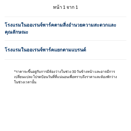
หน้าก่อน, 1 จาก 1
หน้าถัดไป, 1 จาก 1
หน้า
1 จาก 1
หน้า 1 จาก 1
โรงแรมในออเรนจ์พาร์คตามสิ่งอํานวยความสะดวกและ
คุณลักษณะ
โรงแรมในออเรนจ์พาร์คแยกตามแบรนด์
*ราคาจะขึ้นอยู่กับการมีห้องว่างในช่วง 30 วันข้างหน้า และอาจมีการ
เปลี่ยนแปลง โปรดป้อนวันที่ที่แน่นอนเพื่อทราบถึงราคาและห้องพักว่าง
ในช่วงเวลานั้น