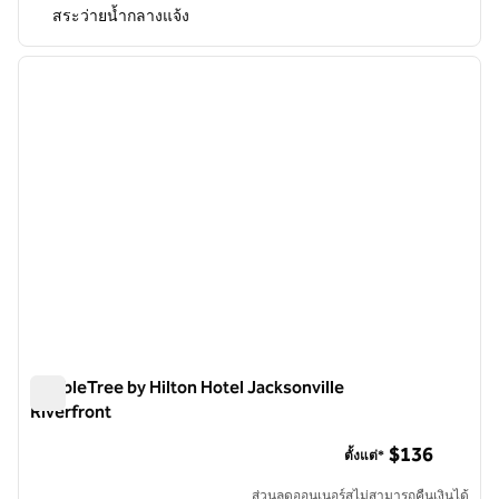
สระว่ายน้ำกลางแจ้ง
1
/
12
ภาพก่อนหน้า
ภาพถั
1 จาก 12
DoubleTree by Hilton Hotel Jacksonville
Riverfront
DoubleTree by Hilton Hotel Jacksonville Riverfront
$136
ตั้งแต่*
ส่วนลดออนเนอร์สไม่สามารถคืนเงินได้