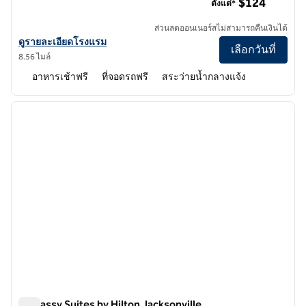
$124
ตั้งแต่*
ส่วนลดออนเนอร์สไม่สามารถคืนเงินได้
ดูรายละเอียดโรงแรมสําหรับ Hampton Inn & Suites Middleburg
ดูรายละเอียดโรงแรม
เลือกวันที่
8.56 ไมล์
อาหารเช้าฟรี
ที่จอดรถฟรี
สระว่ายน้ำกลางแจ้ง
1
/
12
ภาพก่อนหน้า
ภาพถั
1 จาก 12
Embassy Suites by Hilton Jacksonville