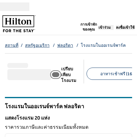
ข้ามไปที่เนื้อหา
เปิดแท็บใหม่
การเข้าพัก
เข้าร่วม
ลงชื่อเข้าใช้
ของคุณ
สถานที่
/
สหรัฐอเมริกา
/
ฟลอริดา
/
โรงแรมในออเรนจ์พาร์ค
เปรียบ
อาหารเช้าฟรี (16)
เทียบ
โรงแรม
ตัวกรองที่แนะนํา
โรงแรมในออเรนจ์พาร์ค
ฟลอริดา
ฟลอริดา
แสดงโรงแรม 20 แห่ง
แสดงโรงแรม 20 แห่ง
ราคารวมภาษีและค่าธรรมเนียมทั้งหมด
1
/
12
ภาพก่อนหน้า
ภาพถั
1 จาก 12