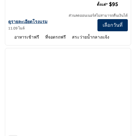
$95
ตั้งแต่*
ส่วนลดออนเนอร์สไม่สามารถคืนเงินได้
ดูรายละเอียดโรงแรม Homewood Suites by Hilton Jacksonville Deer
ดูรายละเอียดโรงแรม
เลือกวันที่
11.09 ไมล์
อาหารเช้าฟรี
ที่จอดรถฟรี
สระว่ายน้ำกลางแจ้ง
1
/
12
ภาพก่อนหน้า
ภาพถั
1 จาก 12