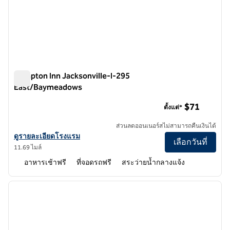
Hampton Inn Jacksonville-I-295
East/Baymeadows
Hampton Inn Jacksonville-I-295 East/Baymeadows
$71
ตั้งแต่*
ส่วนลดออนเนอร์สไม่สามารถคืนเงินได้
ดูรายละเอียดโรงแรม Hampton Inn Jacksonville-I-295 East/Baymea
ดูรายละเอียดโรงแรม
เลือกวันที่
11.69 ไมล์
อาหารเช้าฟรี
ที่จอดรถฟรี
สระว่ายน้ำกลางแจ้ง
1
/
12
ภาพก่อนหน้า
ภาพถั
1 จาก 12