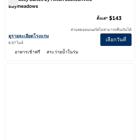
Baymeadows
Embassy Suites by Hilton Jacksonville Baymeadows
$143
ตั้งแต่*
ส่วนลดออนเนอร์สไม่สามารถคืนเงินได้
ดูรายละเอียดโรงแรม Embassy Suites by Hilton Jacksonville Bayme
ดูรายละเอียดโรงแรม
เลือกวันที่
8.97 ไมล์
อาหารเช้าฟรี
สระว่ายน้ำในร่ม
1
/
12
ภาพก่อนหน้า
ภาพถั
1 จาก 12