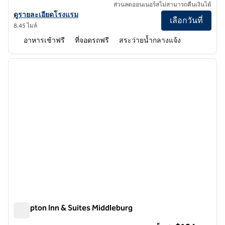
ส่วนลดออนเนอร์สไม่สามารถคืนเงินได้
ดูรายละเอียดโรงแรมสําหรับ Hampton Inn Jacksonville South/I-95 ที่
ดูรายละเอียดโรงแรม
เลือกวันที่
8.45 ไมล์
อาหารเช้าฟรี
ที่จอดรถฟรี
สระว่ายน้ำกลางแจ้ง
1
/
12
ภาพก่อนหน้า
ภาพถั
1 จาก 12
Hampton Inn & Suites Middleburg
Hampton Inn & Suites Middleburg