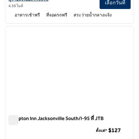
เลือกวันที่
4.39 ไมล์
อาหารเช้าฟรี
ที่จอดรถฟรี
สระว่ายน้ำกลางแจ้ง
1
/
12
ภาพก่อนหน้า
ภาพถั
1 จาก 12
Hampton Inn Jacksonville South/I-95 ที่ JTB
Hampton Inn Jacksonville South/I-95 ที่ JTB
$127
ตั้งแต่*