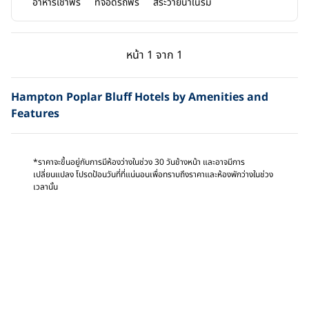
อาหารเช้าฟรี
ที่จอดรถฟรี
สระว่ายน้ำในร่ม
หน้าก่อน, 1 จาก 1
หน้าถัดไป, 1 จาก 1
หน้า
1 จาก 1
หน้า 1 จาก 1
Hampton Poplar Bluff Hotels by Amenities and
Features
*ราคาจะขึ้นอยู่กับการมีห้องว่างในช่วง 30 วันข้างหน้า และอาจมีการ
เปลี่ยนแปลง โปรดป้อนวันที่ที่แน่นอนเพื่อทราบถึงราคาและห้องพักว่างในช่วง
เวลานั้น