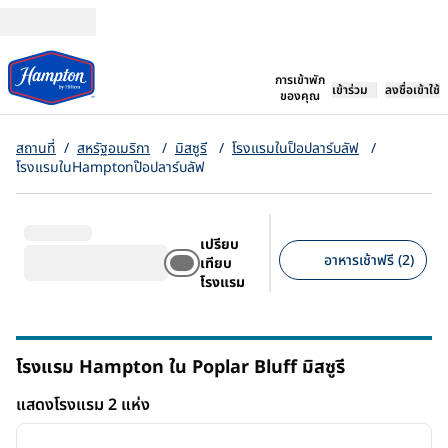
ข้ามไปที่เนื้อหา
เปิดแท็บใหม่
การเข้าพัก
เข้าร่วม
ลงชื่อเข้าใช้
ของคุณ
สถานที่
/
สหรัฐอเมริกา
/
มิสซูรี
/
โรงแรมในป็อปลาร์บลัฟ
/
โรงแรมในHamptonป๊อปลาร์บลัฟ
เปรียบ
อาหารเช้าฟรี (2)
เทียบ
โรงแรม
ตัวกรองที่แนะนํา
โรงแรม Hampton ใน Poplar Bluff
มิสซูรี
มิสซูรี
แสดงโรงแรม 2 แห่ง
1
/
12
แสดงโรงแรม 2 แห่ง
ภาพก่อนหน้า
ภาพถัด
1 จาก 12