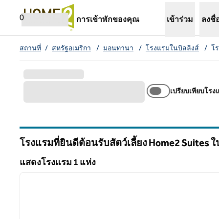
ข้ามไปที่เนื้อหา
เปิดแท็บใหม่
0
การเข้าพักของคุณ
เข้าร่วม
ลงชื่
สถานที่
/
สหรัฐอเมริกา
/
มอนทานา
/
โรงแรมในบิลลิงส์
/
โร
เปรียบเทียบโรง
โรงแรมที่ยินดีต้อนรับสัตว์เลี้ยง Home2 Suites ใ
มอนแทนา
แสดงโรงแรม 1 แห่ง
1
แสดงโรงแรม 1 แห่ง
ภาพก่อนหน้า
1 จาก 12