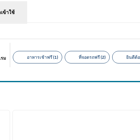
อเข้าใช้
อาหารเช้าฟรี (1)
ที่จอดรถฟรี (2)
ยินดีต้อ
แรม
ตัวกรองที่แนะนํา
/
12
1
ภาพถัดไป
ภาพก่อนหน้า
1 จาก 12