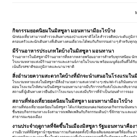
หน้าก
กิจกรรมยอดนิยมในมิสซูลา มอนทานามีอะไรบ้าง
นักท่องเที่ยวสามารถสํารวจเส้นทางของป่าแห่งชาติโลโล สํารวจศิลปะระดับภูมิภาค
ครอบครัวและนักเดินทางที่เดินทางคนเดียวจะได้พบกับกิจกรรมต่าง ๆ สําหรับทุ
มีร้านอาหารประเภทใดบ้างในมิสซูลา มอนทานา
ร้านอาหารในมิสซูลามีร้านอาหารที่หลากหลายพร้อมอาหารสําหรับทุกรสนิยม นักท
โรงแรมหลายแห่งมีร้านอาหารและเลานจ์ภายในโรงแรม พร้อมเมนูท้องถิ่นที่ได้รับ
เน้นถึงรสชาติของภูมิภาคและนานาชาติ
สิ่งอํานวยความสะดวกใดบ้างที่มักจะนําเสนอในโรงแรมในม
โรงแรมหลายแห่งในมิสซูลามีสิ่งอํานวยความสะดวกต่าง ๆ เช่น Wi-Fi อภินันทนาก
ผ่อน โรงแรมใกล้สนามบินมิสซูลามอนทานาอาจมีบริการรถรับส่งไปและกลับจากอาค
สถานที่ ผู้เดินทางควรยืนยันว่าโรงแรมบางแห่งมีบริการที่จําเป็นก่อนทําการจอง
สถานที่ท่องเที่ยวยอดนิยมในมิสซูลา มอนทานามีอะไรบ้าง
สถานที่ท่องเที่ยวยอดนิยมในมิสซูลา ได้แก่ Rattlesnake National กิจกรรมนันทนาการ 
ชื่นชอบกิจกรรมกลางแจ้งสามารถเพลิดเพลินกับกิจกรรมเดินป่า ขี่จักรยาน และแม่น
สาธารณะของเมือง
งานประจําฤดูกาลที่จัดขึ้นในเมืองมิสซูลา รัฐมอนทานาคื
งานอีเวนท์ที่มิสซูลานําชุมชนมารวมกันตลอดทั้งปี เพื่อเฉลิมฉลองดนตรีท้องถิ่น 
ช่วงฤดูร้อน และงานเลี้ยงในช่วงฤดูหนาวที่เน้นบรรยากาศที่เป็นมิตรของเมือง พนั