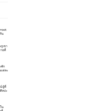
rroot
กัน
วภูเขา
ายที่
ะพัก
นแต่ละ
ู้ที่
นศิลปะ
งใน
ที่