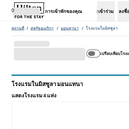
ข้ามไปที่เนื้อหา
เปิดแท็บใหม่
0
การเข้าพักของคุณ
เข้าร่วม
ลงชื่
สถานที่
/
สหรัฐอเมริกา
/
มอนทานา
/
โรงแรมในมิสซูลา
เปรียบเทียบโรง
โรงแรมในมิสซูลา
มอนแทนา
มอนแทนา
แสดงโรงแรม 4 แห่ง
1
แสดงโรงแรม 4 แห่ง
ภาพก่อนหน้า
1 จาก 12