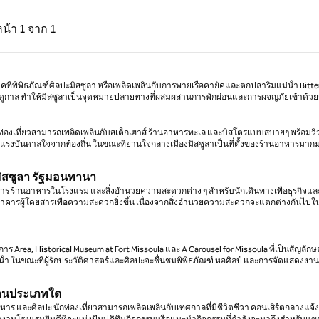
่อน, 1 จาก 1
หน้าถัดไป, 1 จาก 1
หน้า
1 จาก 1
หน้า 1 จาก 1
ที่พิพิธภัณฑ์ศิลปะมิสซูลา หรือเพลิดเพลินกับการพายเรือคายัคและตกปลาริมแม่น้ํา Bitte
กฤดูกาล ทําให้มิสซูลาเป็นจุดหมายปลายทางที่ผสมผสานการพักผ่อนและการผจญภัยเข้าด้วย
่องเที่ยวสามารถเพลิดเพลินกับสเต็กเฮาส์ ร้านอาหารทะเล และบิสโตรแบบสบายๆ พร้อมวิ
แรงบันดาลใจจากท้องถิ่น ในขณะที่ย่านใจกลางเมืองมิสซูลาเป็นที่ตั้งของร้านอาหารมากม
ิสซูลา รัฐมอนทานา
าร ร้านอาหารในโรงแรม และสิ่งอํานวยความสะดวกต่าง ๆ สําหรับนักเดินทางเพื่อธุรกิจแล
ารผู้โดยสารเพื่อความสะดวกยิ่งขึ้น เนื่องจากสิ่งอํานวยความสะดวกจะแตกต่างกันไปใ
Area, Historical Museum at Fort Missoula และ A Carousel for Missoula ที่เป็นสัญลักษณ์ ผ
้ํา ในขณะที่ผู้รักประวัติศาสตร์และศิลปะจะชื่นชมพิพิธภัณฑ์ หอศิลป์ และการจัดแสดงงา
องานประเภทใด
อาหาร และศิลปะ นักท่องเที่ยวสามารถเพลิดเพลินกับเทศกาลที่มีชีวิตชีวา คอนเสิร์ตกลางแจ้
กงานโรงแรมยินดีที่จะแบ่งปันปฏิทินกิจกรรมหรือแนะนํากิจกรรมที่กําลังจะมาถึงสําหรับแขก