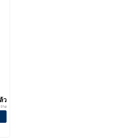
 SLH
ล้ว
ว่าง
n Adventures โรงแรม SLH