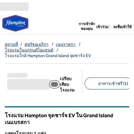
ข้ามไปที่เนื้อหา
เปิดแท็บใหม่
การเข้าพัก
เข้าร่วม
ลงชื่อเข้าใช้
ของคุณ
สถานที่
/
สหรัฐอเมริกา
/
เนบราสกา
/
โรงแรมในแกรนด์ไอแลนด์
/
โรงแรมใกล้ Hampton Grand Island จุดชาร์จ EV
เปรียบ
อาหารเช้าฟรี (1)
เทียบ
โรงแรม
ตัวกรองที่แนะนํา
โรงแรม Hampton จุดชาร์จ EV ใน Grand Island
เนแบรสกา
เนแบรสกา
แสดงโรงแรม 1 แห่ง