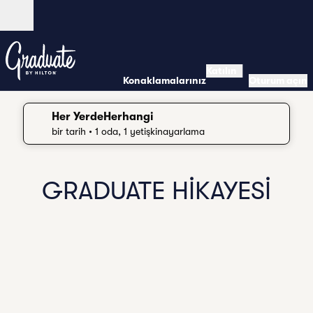
İçeriğe geçiş yap
Açık
Katılın
Konaklamalarınız
Oturum açın
Her YerdeHerhangi
arama ayrıntıları, Herhangi bir tarih, 1 oda, 1 yetişkin
bir tarih
• 1 oda, 1 yetişkinayarlama
GRADUATE HİKAYESİ