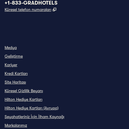
Telefon:
+1-833-GRADHOTELS
,
Yeni sekme açar
Küresel telefon numaraları
INSTAGRAM
DIĞER
,
YENI SEKME AÇAR
,
YENI SEKME AÇAR
Medya
Geliştirme
Kariyer
Kredi Kartları
Site Haritası
Küresel Gizlilik Beyanı
Hilton Hediye Kartları
Hilton Hediye Kartları (Avrupa)
Seyahatleriniz İçin İlham Kaynağı
Markalarımız