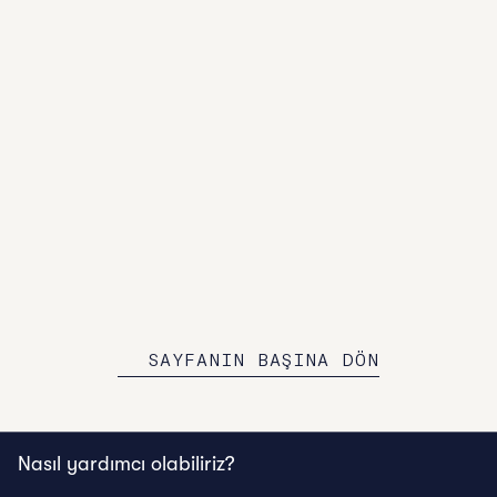
Graduate Hotels ilk iki otelimizle resmi olarak açılıyor:
Graduate Athens and Graduate Tempe.
ANA SAYFAYA GERI DÖN
SAYFANIN BAŞINA DÖN
Nasıl yardımcı olabiliriz?