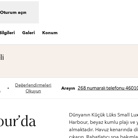
Oturum açın
ilgileri
Galeri
Konum
li
 sekme açar
Değerlendirmeleri
+
268 numaralı telefonu 4601
•
Arayın
Okuyun
)
Dünyanın Küçük Lüks Small Luxu
our'da
Harbour, beyaz kumlu plajı ve 
almaktadır. Havuz kenarında din
çıkarın. Rahatlatıcı spa bakı