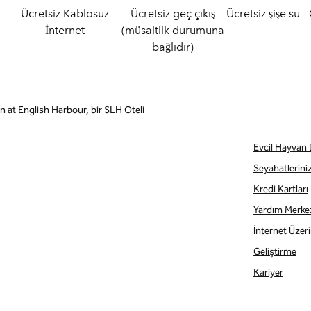
Ücretsiz Kablosuz
Ücretsiz geç çıkış
Ücretsiz şişe su
İnternet
(müsaitlik durumuna
bağlıdır)
n at English Harbour, bir SLH Oteli
Evcil Hayvan
Seyahatlerini
Kredi Kartları
Yardım Merke
İnternet Üzerin
Geliştirme
Kariyer