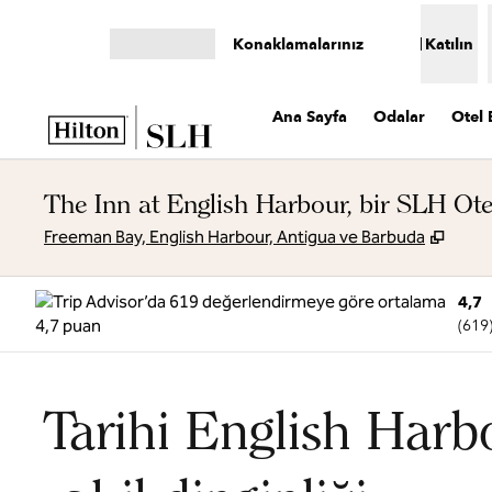
İçeriğe geçiş yap
Konaklamalarınız
Katılın
Menüyü aç
Ana Sayfa
Odalar
Otel B
The Inn at English Harbour, bir SLH Ote
,
Yeni
Freeman Bay, English Harbour, Antigua ve Barbuda
4,7
(
619
Tarihi English Harb