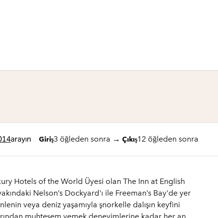
1 / 12
1
/
12
önceki görsel
sonraki görsel
014
arayın
3 öğleden sonra
→
12 öğleden sonra
Giriş
Çıkış
ry Hotels of the World Üyesi olan The Inn at English
yakındaki Nelson’s Dockyard'ı ile Freeman’s Bay'de yer
lenin veya deniz yaşamıyla şnorkelle dalışın keyfini
mlarından muhteşem yemek deneyimlerine kadar her an