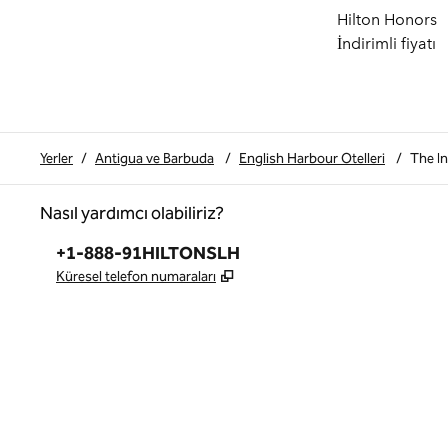
Hilton Honors
İndirimli fiyatı
Yerler
/
Antigua ve Barbuda
/
English Harbour Otelleri
/
The In
Nasıl yardımcı olabiliriz?
Telefon:
+1-888-91HILTONSLH
,
Yeni sekme açar
Küresel telefon numaraları