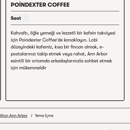
aki görsel
POINDEXTER COFFEE
Saat
Poindexter Kahve için saat göster
Kahvaltı, öğle yemeği ve lezzetli bir kafein takviyesi 
için Poindexter Coffee'de konaklayın. Lobi 
düzeyindeki kafemiz, kısa bir fincan almak, e-
postalarınızı takip etmek veya rahat, Ann Arbor 
esintili bir ortamda arkadaşlarınızla sohbet etmek 
için mükemmeldir
ilton Ann Arbor
/
Yeme İçme