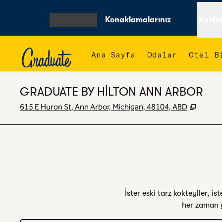
İçeriğe geçiş yap
Konaklamalarınız
Katılı
MENÜYÜ AÇ
Ana Sayfa
Odalar
Otel B
GRADUATE BY HILTON ANN ARBOR
,
Yeni s
615 E Huron St, Ann Arbor, Michigan, 48104, ABD
İster eski tarz kokteyller, i
her zaman y
1
/
4