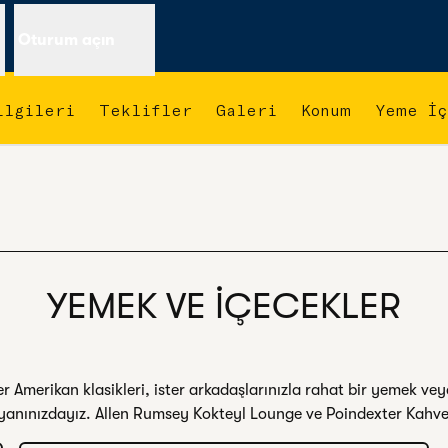
n
Oturum açın
ilgileri
Teklifler
Galeri
Konum
Yeme İ
ekme açar
YEMEK VE IÇECEKLER
ster Amerikan klasikleri, ister arkadaşlarınızla rahat bir yemek veya
anınızdayız. Allen Rumsey Kokteyl Lounge ve Poindexter Kahve