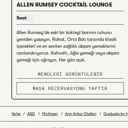
önceki görsel
sonr
1 / 4
ALLEN RUMSEY COCKTAIL LOUNGE
Saat
Allen Rumsey Kokteyl Salonu için saat gösterin
Allen Rumsey'de eski bir kokteyl barının ruhunu 
yeniden yaşayın. Rahat, Orta Batı tarzında klasik 
içecekleri ve en sevilen sağlıklı akşam yemeklerini 
canlandırıyoruz. Kahvaltı, öğle yemeği veya akşam 
yemeği için uğrayın. Her gün açık.
MENÜLERI GÖRÜNTÜLEBIR
MASA REZERVASYONU YAPTIR
Yerler
/
ABD
/
Michigan
/
Ann Arbor Otelleri
/
Graduate by H