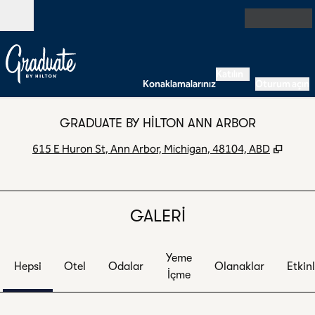
İçeriğe geçiş yap
Açık
Katılın
Konaklamalarınız
Oturum açın
GRADUATE BY HILTON ANN ARBOR
,
Yeni 
615 E Huron St, Ann Arbor, Michigan, 48104, ABD
GALERI
Yeme
Hepsi
Otel
Odalar
Olanaklar
Etkinl
İçme