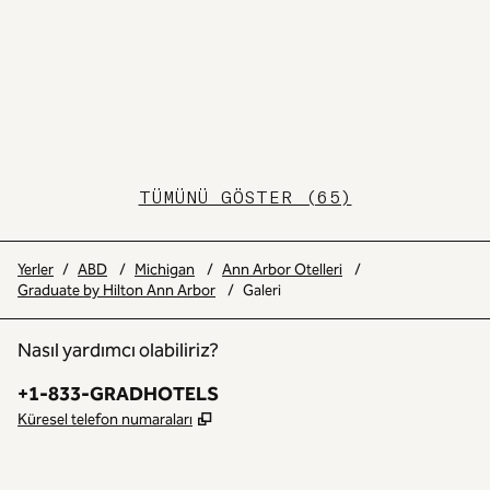
TÜMÜNÜ GÖSTER (65)
Yerler
/
ABD
/
Michigan
/
Ann Arbor Otelleri
/
Graduate by Hilton Ann Arbor
/
Galeri
Nasıl yardımcı olabiliriz?
Telefon:
+1-833-GRADHOTELS
,
Yeni sekme açar
Küresel telefon numaraları
INSTAGRAM