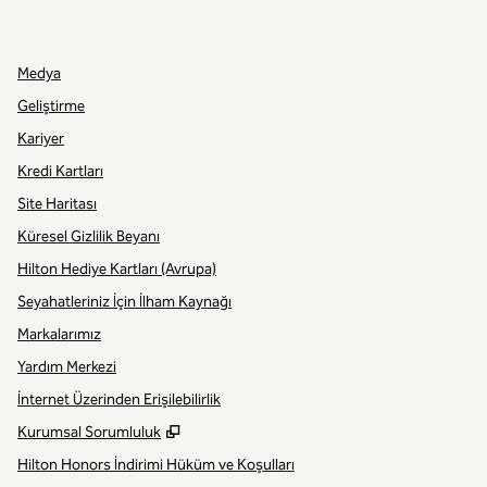
DIĞER
,
YENI SEKME AÇAR
,
YENI SEKME AÇAR
Medya
Geliştirme
Kariyer
Kredi Kartları
Site Haritası
Küresel Gizlilik Beyanı
Hilton Hediye Kartları (Avrupa)
Seyahatleriniz İçin İlham Kaynağı
Markalarımız
Yardım Merkezi
İnternet Üzerinden Erişilebilirlik
,
Yeni sekme açar
Kurumsal Sorumluluk
Hilton Honors İndirimi Hüküm ve Koşulları