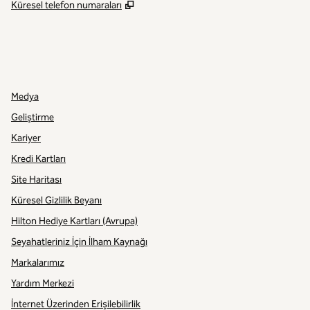
,
Yeni sekme açar
Küresel telefon numaraları
INSTAGRAM
DIĞER
,
YENI SEKME AÇAR
,
YENI SEKME AÇAR
Medya
Geliştirme
Kariyer
Kredi Kartları
Site Haritası
Küresel Gizlilik Beyanı
Hilton Hediye Kartları (Avrupa)
Seyahatleriniz İçin İlham Kaynağı
Markalarımız
Yardım Merkezi
İnternet Üzerinden Erişilebilirlik