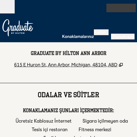
İçeriğe geçiş yap
Açık
Katılın
Konaklamalarınız
Oturum açın
GRADUATE BY HILTON ANN ARBOR
,
Yeni 
615 E Huron St, Ann Arbor, Michigan, 48104, ABD
ODALAR VE SÜITLER
KONAKLAMANIZ ŞUNLARI IÇERMEKTEDIR:
Ücretsiz Kablosuz İnternet
Sigara içilmeyen oda
Tesis içi restoran
Fitness merkezi