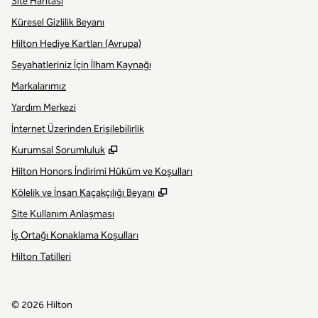
Site Haritası
Küresel Gizlilik Beyanı
Hilton Hediye Kartları (Avrupa)
Seyahatleriniz İçin İlham Kaynağı
Markalarımız
Yardım Merkezi
İnternet Üzerinden Erişilebilirlik
,
Yeni sekme açar
Kurumsal Sorumluluk
Hilton Honors İndirimi Hüküm ve Koşulları
,
Yeni sekme açar
Kölelik ve İnsan Kaçakçılığı Beyanı
Site Kullanım Anlaşması
İş Ortağı Konaklama Koşulları
Hilton Tatilleri
©
2026
Hilton