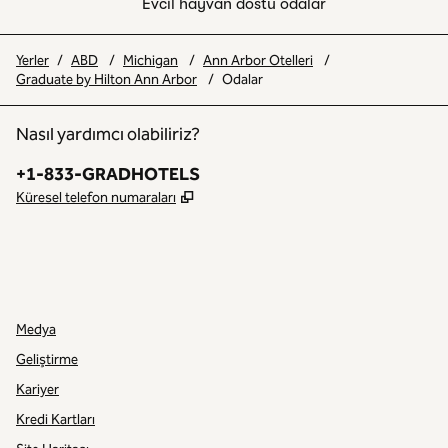
Evcil hayvan dostu odalar
Yerler
/
ABD
/
Michigan
/
Ann Arbor Otelleri
/
Graduate by Hilton Ann Arbor
/
Odalar
Nasıl yardımcı olabiliriz?
Telefon:
+1-833-GRADHOTELS
,
Yeni sekme açar
Küresel telefon numaraları
INSTAGRAM
DIĞER
,
YENI SEKME AÇAR
,
YENI SEKME AÇAR
Medya
Geliştirme
Kariyer
Kredi Kartları