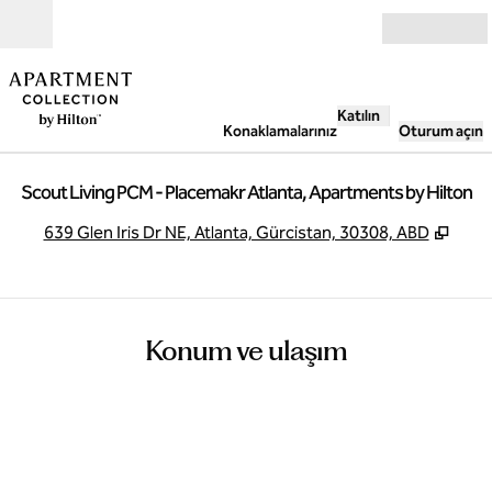
İçeriğe geçiş yap
Açık
Katılın
Konaklamalarınız
Oturum açın
Scout Living PCM - Placemakr Atlanta, Apartments by Hilton
,
Yeni
639 Glen Iris Dr NE, Atlanta, Gürcistan, 30308, ABD
Konum ve ulaşım