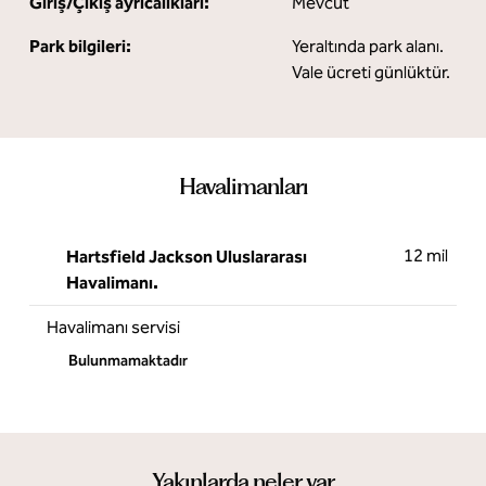
Giriş/Çıkış ayrıcalıkları:
Mevcut
Park bilgileri:
Yeraltında park alanı.
Vale ücreti günlüktür.
Havalimanları
12 mil
Hartsfield Jackson Uluslararası
Havalimanı.
Havalimanı servisi
Bulunmamaktadır
Yakınlarda neler var