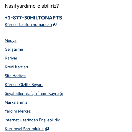
Nasıl yardımcı olabiliriz?
Telefon:
+1-877-30HILTONAPTS
,
Yeni sekme açar
Küresel telefon numaraları
Medya
Geliştirme
Kariyer
Kredi Kartları
Site Haritası
Küresel Gizlilik Beyanı
Seyahatleriniz İçin İlham Kaynağı
Markalarımız
Yardım Merkezi
İnternet Üzerinden Erişilebilirlik
,
Yeni sekme açar
Kurumsal Sorumluluk