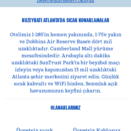
Değerlendirmeleri Okuyun
KUZEYBATI ATLANTA'DA SICAK KONAKLAMALAR
Otelimiz I-285'in hemen yakınında, I-75'e yakın
ve Dobbins Air Reserve Base'e dört mil
uzaklıktadır. Cumberland Mall yürüme
mesafesindedir. Arabayla altı dakika
uzaklıktaki SunTrust Park'ta bir beyzbol maçı
izleyin veya kapımızdan 13 mil uzaklıktaki
Atlanta şehir merkezini ziyaret edin. Günlük
sıcak kahvaltı ve WiFi bizden. Sezonluk açık
havuzumuzun keyfini çıkarın.
OLANAKLARIMIZ
Ücretsiz sıcak
Ücretsiz Kablosuz