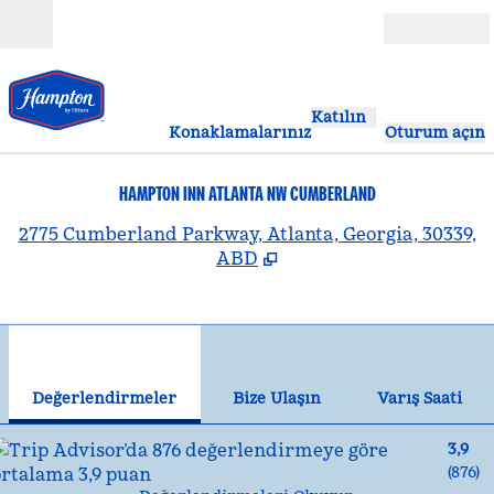
İçeriğe geçiş yap
Açık
Katılın
Konaklamalarınız
Oturum açın
HAMPTON INN ATLANTA NW CUMBERLAND
,
Y
2775 Cumberland Parkway, Atlanta, Georgia, 30339,
ABD
1
/
12
önceki görsel
son
1 / 12
Bize Ulaşın
Değerlendirmeler
Bize Ulaşın
Varış Saati
3,9
(
876
)