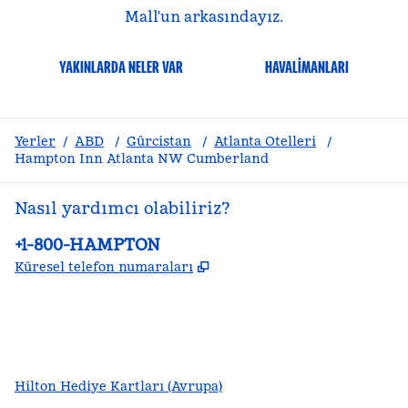
Mall'un arkasındayız.
YAKINLARDA NELER VAR
HAVALIMANLARI
Yerler
/
ABD
/
Gürcistan
/
Atlanta Otelleri
/
Hampton Inn Atlanta NW Cumberland
Nasıl yardımcı olabiliriz?
Telefon:
+1-800-HAMPTON
,
Yeni sekme açar
Küresel telefon numaraları
facebook
x
Instagram
,
Yeni sekme açar
,
Yeni sekme açar
,
Yeni sekme açar
Hilton Hediye Kartları (Avrupa)