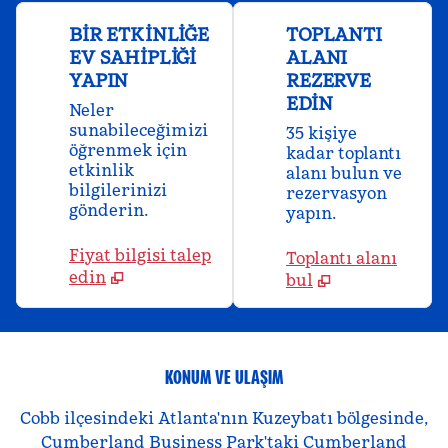
BIR ETKINLIĞE
TOPLANTI
EV SAHIPLIĞI
ALANI
YAPIN
REZERVE
EDIN
Neler
sunabileceğimizi
35 kişiye
öğrenmek için
kadar toplantı
etkinlik
alanı bulun ve
bilgilerinizi
rezervasyon
gönderin.
yapın.
Fiyat bilgisi talep
Toplantı alanı
edin
bul
KONUM VE ULAŞIM
Cobb ilçesindeki Atlanta'nın Kuzeybatı bölgesinde,
Cumberland Business Park'taki Cumberland