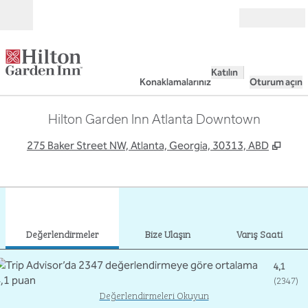
İçeriğe geçiş yap
Açık
Katılın
Konaklamalarınız
Oturum açın
Hilton Garden Inn Atlanta Downtown
,
Yeni
275 Baker Street NW, Atlanta, Georgia, 30313, ABD
1
/
12
önceki görsel
sonr
1 / 12
Bize Ulaşın
Değerlendirmeler
Bize Ulaşın
Varış Saati
4,1
(
2347
)
Değerlendirmeleri Okuyun