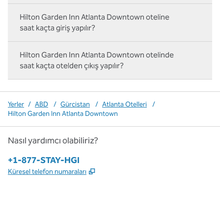
Hilton Garden Inn Atlanta Downtown oteline
saat kaçta giriş yapılır?
Hilton Garden Inn Atlanta Downtown otelinde
saat kaçta otelden çıkış yapılır?
Yerler
/
ABD
/
Gürcistan
/
Atlanta Otelleri
/
Hilton Garden Inn Atlanta Downtown
Nasıl yardımcı olabiliriz?
Telefon:
+1-877-STAY-HGI
,
Yeni sekme açar
Küresel telefon numaraları
x
facebook
Instagram
,
Yeni sekme açar
,
Yeni sekme açar
,
Yeni sekme açar