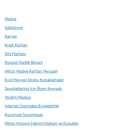
,
Yeni sekme açar
,
Yeni sekme açar
,
Yeni sekme açar
Medya
Geliştirme
Kariyer
Kredi Kartları
Site Haritası
Küresel Gizlilik Beyanı
Hilton Hediye Kartları (Avrupa)
Evcil Hayvan Dostu Konaklamalar
Seyahatleriniz İçin İlham Kaynağı
Yardım Merkezi
İnternet Üzerinden Erişilebilirlik
Kurumsal Sorumluluk
Hilton Honors İndirimi Hüküm ve Koşulları