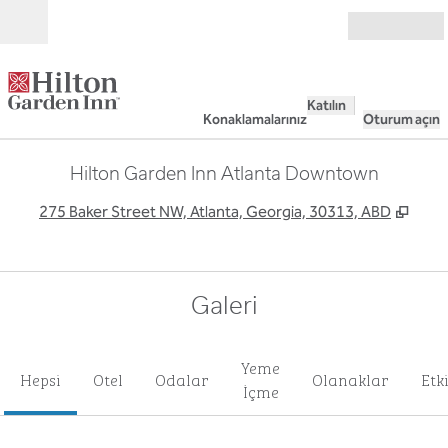
İçeriğe geçiş yap
Açık
Katılın
Konaklamalarınız
Oturum açın
Hilton Garden Inn Atlanta Downtown
,
Yeni
275 Baker Street NW, Atlanta, Georgia, 30313, ABD
Galeri
Yeme
Hepsi
Otel
Odalar
Olanaklar
Etk
İçme