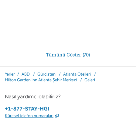
Tümünü Göster (70)
Yerler
/
ABD
/
Gürcistan
/
Atlanta Otelleri
/
Hilton Garden Inn Atlanta Şehir Merkezi
/
Galeri
Nasıl yardımcı olabiliriz?
Telefon:
+1-877-STAY-HGI
,
Yeni sekme açar
Küresel telefon numaraları
x
facebook
Instagram