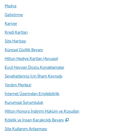
Medya
Geliştirme
Kariyer
Kredi Kartları
Site Haritası
Küresel Gizlilik Beyanı
Hilton Hediye Kartları (Avrupa)
Evcil Hayvan Dostu Konaklamalar
Seyahatleriniz İçin İlham Kaynağı
Yardım Merkezi
İnternet Üzerinden Erişilebilirlik
Kurumsal Sorumluluk
Hilton Honors İndirimi Hüküm ve Koşulları
,
Yeni sekme açar
Kölelik ve İnsan Kaçakçılığı Beyanı
Site Kullanım Anlaşması