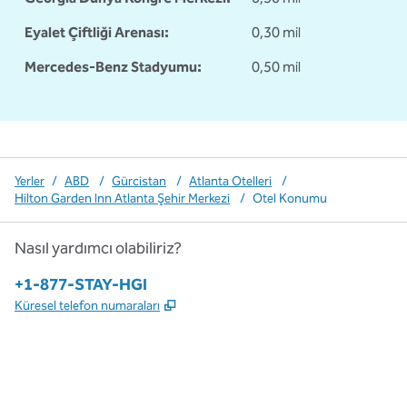
Eyalet Çiftliği Arenası:
0,30 mil
Mercedes-Benz Stadyumu:
0,50 mil
Yerler
/
ABD
/
Gürcistan
/
Atlanta Otelleri
/
Hilton Garden Inn Atlanta Şehir Merkezi
/
Otel Konumu
Nasıl yardımcı olabiliriz?
Telefon:
+1-877-STAY-HGI
,
Yeni sekme açar
Küresel telefon numaraları
x
facebook
Instagram
,
Yeni sekme açar
,
Yeni sekme açar
,
Yeni sekme açar