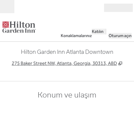
İçeriğe geçiş yap
Açık
Katılın
Konaklamalarınız
Oturum açın
Hilton Garden Inn Atlanta Downtown
,
Yeni
275 Baker Street NW, Atlanta, Georgia, 30313, ABD
Konum ve ulaşım