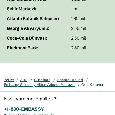
Şehir Merkezi:
1 mil
Atlanta Botanik Bahçeleri:
1,80 mil
Georgia Akvaryumu:
2,50 mil
Coca-Cola Dünyası:
2,50 mil
Piedmont Park:
2,80 mil
Yerler
/
ABD
/
Gürcistan
/
Atlanta Otelleri
/
Embassy Suites by Hilton Atlanta Midtown
/
Otel Konumu
Nasıl yardımcı olabiliriz?
Telefon:
+1-800-EMBASSY
,
Yeni sekme açar