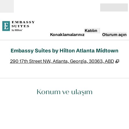
İçeriğe geçiş yap
Açık
Katılın
Konaklamalarınız
Oturum açın
Embassy Suites by Hilton Atlanta Midtown
,
Yen
290 17th Street NW, Atlanta, Georgia, 30363, ABD
Konum ve ulaşım