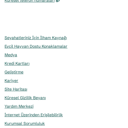
Küresel telefon numaraları
x
facebook
Instagram
,
Yeni sekme açar
,
Yeni sekme açar
,
Yeni sekme açar
Seyahatleriniz İçin İlham Kaynağı
Evcil Hayvan Dostu Konaklamalar
Medya
Kredi Kartları
Geliştirme
Kariyer
Site Haritası
Küresel Gizlilik Beyanı
Yardım Merkezi
İnternet Üzerinden Erişilebilirlik
Kurumsal Sorumluluk