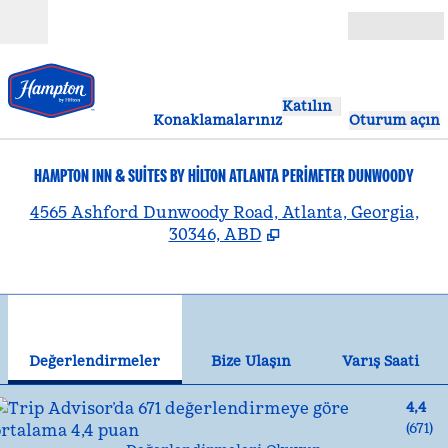
İçeriğe geçiş yap
Açık
Katılın
Konaklamalarınız
Oturum açın
HAMPTON INN & SUITES BY HILTON ATLANTA PERIMETER DUNWOODY
,
Y
4565 Ashford Dunwoody Road, Atlanta, Georgia,
30346, ABD
1
/
12
önceki görsel
son
1 / 12
Bize Ulaşın
Değerlendirmeler
Bize Ulaşın
Varış Saati
4,4
(
671
)