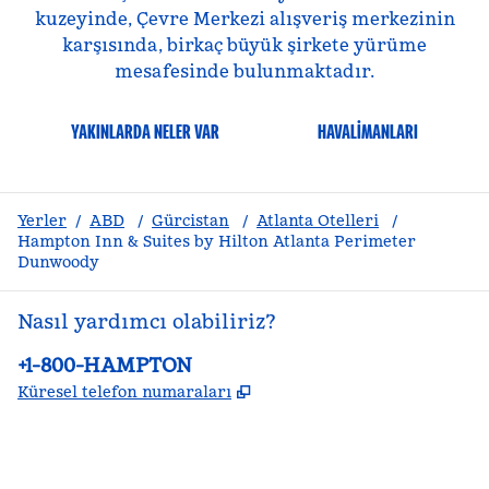
kuzeyinde, Çevre Merkezi alışveriş merkezinin
karşısında, birkaç büyük şirkete yürüme
mesafesinde bulunmaktadır.
YAKINLARDA NELER VAR
HAVALIMANLARI
Yerler
/
ABD
/
Gürcistan
/
Atlanta Otelleri
/
Hampton Inn & Suites by Hilton Atlanta Perimeter
Dunwoody
Nasıl yardımcı olabiliriz?
Telefon:
+1-800-HAMPTON
,
Yeni sekme açar
Küresel telefon numaraları
facebook
x
Instagram
,
Yeni sekme açar
,
Yeni sekme açar
,
Yeni sekme açar