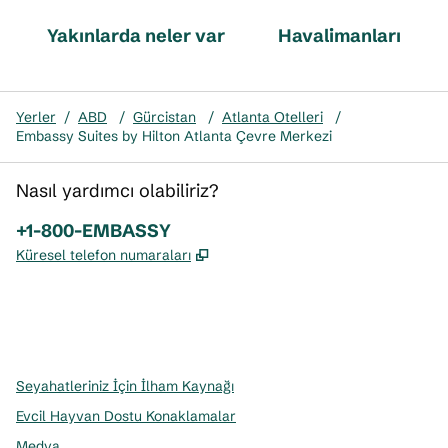
Yakınlarda neler var
Havalimanları
Yerler
/
ABD
/
Gürcistan
/
Atlanta Otelleri
/
Embassy Suites by Hilton Atlanta Çevre Merkezi
Nasıl yardımcı olabiliriz?
Telefon:
+1-800-EMBASSY
,
Yeni sekme açar
Küresel telefon numaraları
x
facebook
Instagram
,
Yeni sekme açar
,
Yeni sekme açar
,
Yeni sekme açar
Seyahatleriniz İçin İlham Kaynağı
Evcil Hayvan Dostu Konaklamalar
Medya