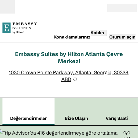
İçeriğe geçiş yap
Açık
Katılın
Konaklamalarınız
Oturum açın
Embassy Suites by Hilton Atlanta Çevre
Merkezi
,
Y
1030 Crown Pointe Parkway, Atlanta, Georgia, 30338,
ABD
1
/
12
önceki görsel
sonr
1 / 12
Bize Ulaşın
Değerlendirmeler
Bize Ulaşın
Varış Saati
4,4