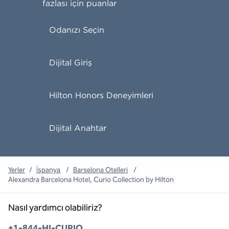
fazlası için puanlar
Odanızı Seçin
Dijital Giriş
Hilton Honors Deneyimleri
Dijital Anahtar
Yerler
/
İspanya
/
Barselona Otelleri
/
Alexandra Barcelona Hotel, Curio Collection by Hilton
Nasıl yardımcı olabiliriz?
Telefon:
+1-844-HI-CURIO