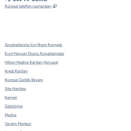
,
Yeni sekme açar
Küresel telefon numaraları
x
facebook
Instagram
,
Yeni sekme açar
,
Yeni sekme açar
,
Yeni sekme açar
Seyahatleriniz İçin İlham Kaynağı
Evcil Hayvan Dostu Konaklamalar
Hilton Hediye Kartları (Avrupa)
Kredi Kartları
Küresel Gizlilik Beyanı
Site Haritası
Kariyer
Geliştirme
Medya
Yardım Merkezi