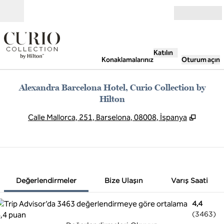
İçeriğe geçiş yap
Açık
Katılın
Konaklamalarınız
Oturum açın
Alexandra Barcelona Hotel, Curio Collection by
Hilton
,
Yeni s
Calle Mallorca, 251, Barselona, 08008, İspanya
1 / 12
1
/
12
önceki görsel
sonraki görsel
Bize Ulaşın
Değerlendirmeler
Bize Ulaşın
Varış Saati
4,4
(
3463
)