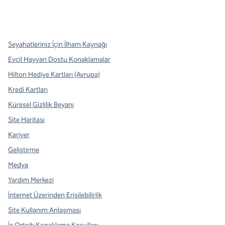
x
facebook
Instagram
,
Yeni sekme açar
,
Yeni sekme açar
,
Yeni sekme açar
Seyahatleriniz İçin İlham Kaynağı
Evcil Hayvan Dostu Konaklamalar
Hilton Hediye Kartları (Avrupa)
Kredi Kartları
Küresel Gizlilik Beyanı
Site Haritası
Kariyer
Geliştirme
Medya
Yardım Merkezi
İnternet Üzerinden Erişilebilirlik
Site Kullanım Anlaşması