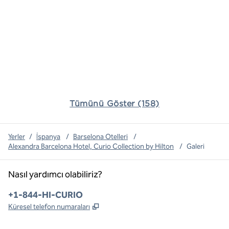
Tümünü Göster (158)
Yerler
/
İspanya
/
Barselona Otelleri
/
Alexandra Barcelona Hotel, Curio Collection by Hilton
/
Galeri
Nasıl yardımcı olabiliriz?
Telefon:
+1-844-HI-CURIO
,
Yeni sekme açar
Küresel telefon numaraları