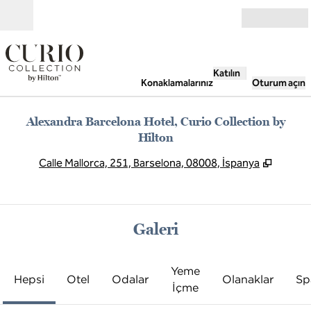
İçeriğe geçiş yap
Açık
Katılın
Konaklamalarınız
Oturum açın
Alexandra Barcelona Hotel, Curio Collection by
Hilton
,
Yeni s
Calle Mallorca, 251, Barselona, 08008, İspanya
Galeri
Yeme
Hepsi
Otel
Odalar
Olanaklar
Sp
İçme