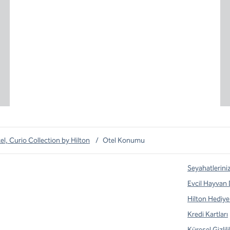
l, Curio Collection by Hilton
/
Otel Konumu
Seyahatlerini
Evcil Hayvan
Hilton Hediye 
Kredi Kartları
Küresel Gizlil