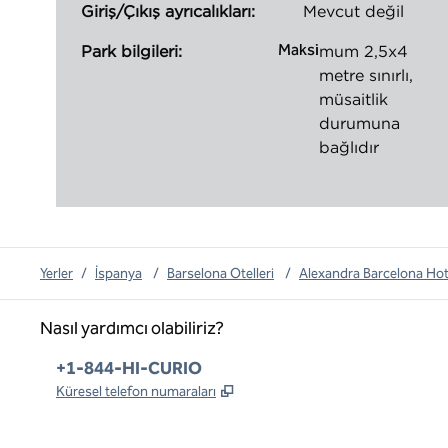
Giriş/Çıkış ayrıcalıkları:
Mevcut değil
Maksi
Park bilgileri:
mum 2,5x4
metre sınırlı,
müsaitlik
durumuna
bağlıdır
Yerler
/
İspanya
/
Barselona Otelleri
/
Alexandra Barcelona Hote
Nasıl yardımcı olabiliriz?
Telefon:
+1-844-HI-CURIO
,
Yeni sekme açar
Küresel telefon numaraları
x
facebook
Instagram