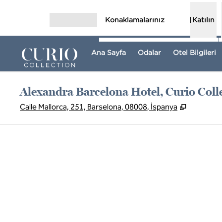
İçeriğe geçiş yap
Konaklamalarınız
Katılın
Menüyü aç
Ana Sayfa
Odalar
Otel Bilgileri
Alexandra Barcelona Hotel, Curio Colle
,
Yeni sek
Calle Mallorca, 251, Barselona, 08008, İspanya