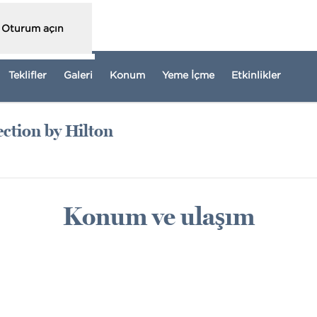
Oturum açın
Teklifler
Galeri
Konum
Yeme İçme
Etkinlikler
ction by Hilton
me açar
Konum ve ulaşım