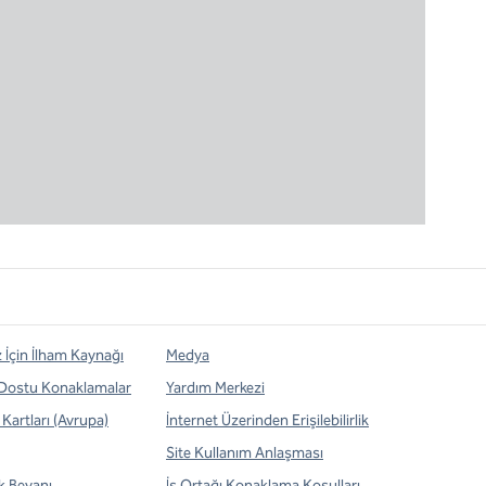
z İçin İlham Kaynağı
Medya
 Dostu Konaklamalar
Yardım Merkezi
Kartları (Avrupa)
İnternet Üzerinden Erişilebilirlik
Site Kullanım Anlaşması
ik Beyanı
İş Ortağı Konaklama Koşulları