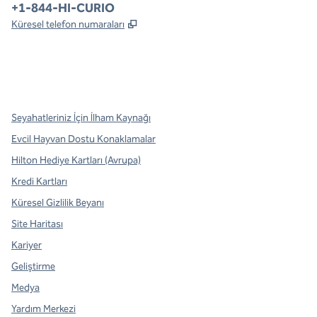
Telefon:
+1-844-HI-CURIO
,
Yeni sekme açar
Küresel telefon numaraları
x
facebook
Instagram
,
Yeni sekme açar
,
Yeni sekme açar
,
Yeni sekme açar
Seyahatleriniz İçin İlham Kaynağı
Evcil Hayvan Dostu Konaklamalar
Hilton Hediye Kartları (Avrupa)
Kredi Kartları
Küresel Gizlilik Beyanı
Site Haritası
Kariyer
Geliştirme
Medya
Yardım Merkezi