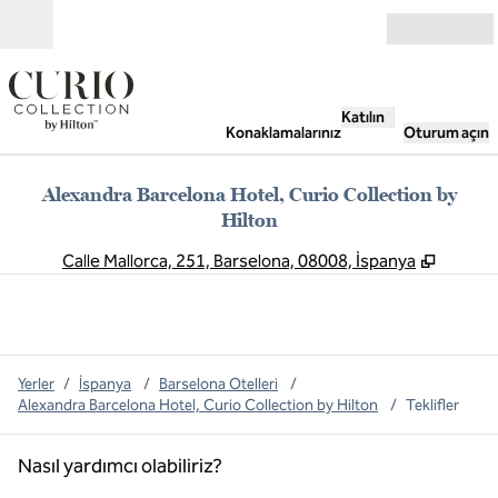
İçeriğe geçiş yap
Açık
Katılın
Konaklamalarınız
Oturum açın
Alexandra Barcelona Hotel, Curio Collection by
Hilton
,
Yeni s
Calle Mallorca, 251, Barselona, 08008, İspanya
Yerler
/
İspanya
/
Barselona Otelleri
/
Alexandra Barcelona Hotel, Curio Collection by Hilton
/
Teklifler
Nasıl yardımcı olabiliriz?