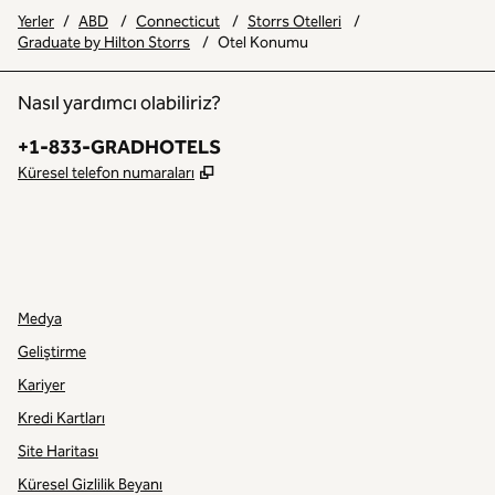
Yerler
/
ABD
/
Connecticut
/
Storrs Otelleri
/
Graduate by Hilton Storrs
/
Otel Konumu
Nasıl yardımcı olabiliriz?
Telefon:
+1-833-GRADHOTELS
,
Yeni sekme açar
Küresel telefon numaraları
INSTAGRAM
DIĞER
,
YENI SEKME AÇAR
,
YENI SEKME AÇAR
Medya
Geliştirme
Kariyer
Kredi Kartları
Site Haritası
Küresel Gizlilik Beyanı