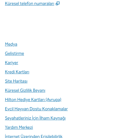
,
Yeni sekme açar
Küresel telefon numaraları
x
facebook
Instagram
,
Yeni sekme açar
,
Yeni sekme açar
,
Yeni sekme açar
Medya
Geliştirme
Kariyer
Kredi Kartları
Site Haritası
Küresel Gizlilik Beyanı
Hilton Hediye Kartları (Avrupa)
Evcil Hayvan Dostu Konaklamalar
Seyahatleriniz İçin İlham Kaynağı
Yardım Merkezi
İnternet Üzerinden Erişilebilirlik