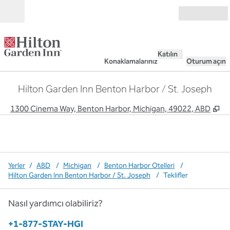
İçeriğe geçiş yap
Açık
Katılın
Konaklamalarınız
Oturum açın
Hilton Garden Inn Benton Harbor / St. Joseph
,
Y
1300 Cinema Way, Benton Harbor, Michigan, 49022, ABD
Yerler
/
ABD
/
Michigan
/
Benton Harbor Otelleri
/
Hilton Garden Inn Benton Harbor / St. Joseph
/
Teklifler
Nasıl yardımcı olabiliriz?
Telefon:
+1-877-STAY-HGI