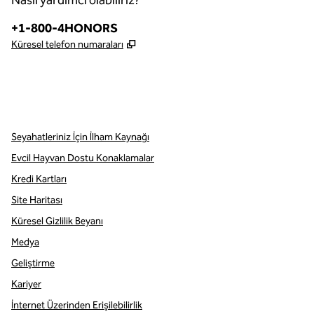
Nasıl yardımcı olabiliriz?
Telefon:
+1-800-4HONORS
,
Yeni sekme açar
Küresel telefon numaraları
Instagram
,
Yeni sekme açar
Seyahatleriniz İçin İlham Kaynağı
Evcil Hayvan Dostu Konaklamalar
Kredi Kartları
Site Haritası
Küresel Gizlilik Beyanı
Medya
Geliştirme
Kariyer
İnternet Üzerinden Erişilebilirlik