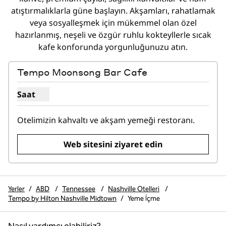
atıştırmalıklarla güne başlayın. Akşamları, rahatlamak
veya sosyalleşmek için mükemmel olan özel
hazırlanmış, neşeli ve özgür ruhlu kokteyllerle sıcak
kafe konforunda yorgunluğunuzu atın.
1
/
2
önceki görsel
sonraki
1 / 2
Tempo Moonsong Bar Cafe
Saat
Tempo Moonsong Bar Cafe için saat gösterin
Otelimizin kahvaltı ve akşam yemeği restoranı.
Web sitesini ziyaret edin
Yerler
/
ABD
/
Tennessee
/
Nashville Otelleri
/
Tempo by Hilton Nashville Midtown
/
Yeme İçme