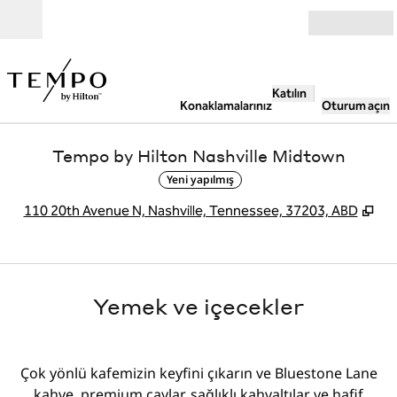
İçeriğe geçiş yap
Açık
Katılın
Konaklamalarınız
Oturum açın
Tempo by Hilton Nashville Midtown
Yeni yapılmış
,
Ye
110 20th Avenue N, Nashville, Tennessee, 37203, ABD
Yemek ve içecekler
Çok yönlü kafemizin keyfini çıkarın ve Bluestone Lane
kahve, premium çaylar, sağlıklı kahvaltılar ve hafif