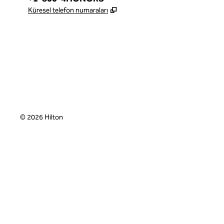
,
Yeni sekme açar
Küresel telefon numaraları
Instagram
,
Yeni sekme açar
©
2026
Hilton