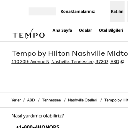
İçeriğe geçiş yap
Konaklamalarınız
Katılın
Menüyü aç
Ana Sayfa
Odalar
Otel Bilgileri
Tempo by Hilton Nashville Midt
,
110 20th Avenue N, Nashville, Tennessee, 37203, ABD
Yerler
/
ABD
/
Tennessee
/
Nashville Otelleri
/
Tempo by Hil
Nasıl yardımcı olabiliriz?
Telefon:
+1-800-4HONORS