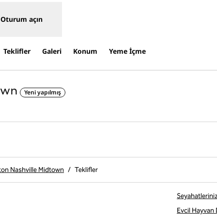
Oturum açın
Teklifler
Galeri
Konum
Yeme İçme
own
Yeni yapılmış
Yeni sekme açar
ton Nashville Midtown
/
Teklifler
Seyahatlerini
Evcil Hayvan