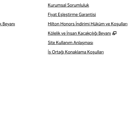
Kurumsal Sorumluluk
Fiyat Eşleştirme Garantisi
ik Beyanı
Hilton Honors İndirimi Hüküm ve Koşulları
,
Yeni sekm
Kölelik ve İnsan Kaçakçılığı Beyanı
Site Kullanım Anlaşması
İş Ortağı Konaklama Koşulları