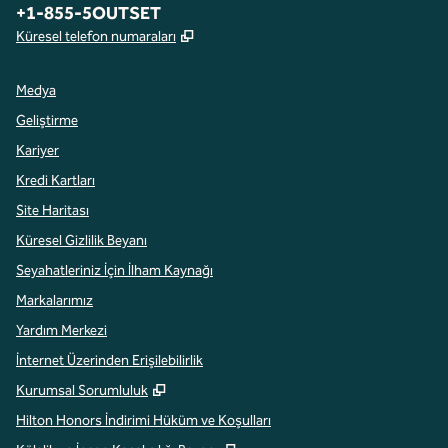
Telefon:
+1-855-5OUTSET
,
Yeni sekme açar
Küresel telefon numaraları
Medya
Geliştirme
Kariyer
Kredi Kartları
Site Haritası
Küresel Gizlilik Beyanı
Seyahatleriniz İçin İlham Kaynağı
Markalarımız
Yardım Merkezi
İnternet Üzerinden Erişilebilirlik
,
Yeni sekme açar
Kurumsal Sorumluluk
Hilton Honors İndirimi Hüküm ve Koşulları