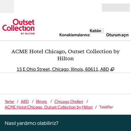
İçeriğe geçiş yap
Açık
Katılın
Konaklamalarınız
Oturum açın
ACME Hotel Chicago, Outset Collection by
Hilton
,
Yeni s
15 E Ohio Street, Chicago, Illinois, 60611, ABD
Yerler
/
ABD
/
Illinois
/
Chicago Otelleri
/
ACME Hotel Chicago, Outset Collection by Hilton
/
Teklifler
Nasıl yardımcı olabiliriz?