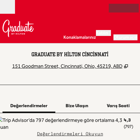
İçeriğe geçiş yap
Açık
Katılın
Konaklamalarınız
Oturum açın
GRADUATE BY HILTON CINCINNATI
,
Yeni
151 Goodman Street, Cincinnati, Ohio, 45219, ABD
1 / 12
1
/
12
önceki görsel
sonraki görsel
Bize Ulaşın
Değerlendirmeler
Bize Ulaşın
Varış Saati
4,3
(
797
)
Değerlendirmeleri Okuyun