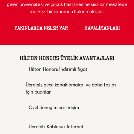
gelen üniversitesi ve çocuk hastanesine kısa bir mesafede
merkezi bir konumda bulunmaktadır.
YAKINLARDA NELER VAR
HAVALIMANLARI
HILTON HONORS ÜYELIK AVANTAJLARI
Hilton Honors İndirimli fiyatı
Ücretsiz gece konaklamaları ve daha fazlası
için puanlar
Özel deneyimlere erişim
Ücretsiz Kablosuz İnternet