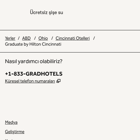
Ücretsiz şişe su
Yerler
/
ABD
/
Ohio
/
Cincinnati Otelleri
/
Graduate by Hilton Cincinnati
Nasıl yardımcı olabiliriz?
Telefon:
+1-833-GRADHOTELS
,
Yeni sekme açar
Küresel telefon numaraları
INSTAGRAM
DIĞER
,
YENI SEKME AÇAR
,
YENI SEKME AÇAR
Medya
Geliştirme