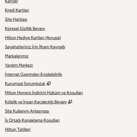
Kariyer
Kredi Kartları
Site Haritası
Küresel Gizlilik Beyanı
Hilton Hediye Kartları (Avrupa)
Seyahatleriniz İçin İlham Kaynağı
Markalarımız
Yardım Merkezi
İnternet Üzerinden Erişilebilirlik
,
Yeni sekme açar
Kurumsal Sorumluluk
Hilton Honors İndirimi Hüküm ve Koşulları
,
Yeni sekme açar
Kölelik ve İnsan Kaçakçılığı Beyanı
Site Kullanım Anlaşması
İş Ortağı Konaklama Koşulları
Hilton Tatilleri