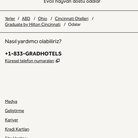
Evcil hayvan dostu odalar
Yerler
/
ABD
/
Ohio
/
Cincinnati Otelleri
/
Graduate by Hilton Cincinnati
/
Odalar
Nasıl yardımcı olabiliriz?
Telefon:
+1-833-GRADHOTELS
,
Yeni sekme açar
Küresel telefon numaraları
INSTAGRAM
DIĞER
,
YENI SEKME AÇAR
,
YENI SEKME AÇAR
Medya
Geliştirme
Kariyer
Kredi Kartları