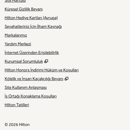
Site Haritası
Küresel Gizlilik Beyanı
Hilton Hediye Kartları (Avrupa)
Seyahatleriniz İçin İlham Kaynağı
Markalarımız
Yardım Merkezi
İnternet Üzerinden Erişilebilirlik
,
Yeni sekme açar
Kurumsal Sorumluluk
Hilton Honors İndirimi Hüküm ve Koşulları
,
Yeni sekme açar
Kölelik ve İnsan Kaçakçılığı Beyanı
Site Kullanım Anlaşması
İş Ortağı Konaklama Koşulları
Hilton Tatilleri
©
2026
Hilton