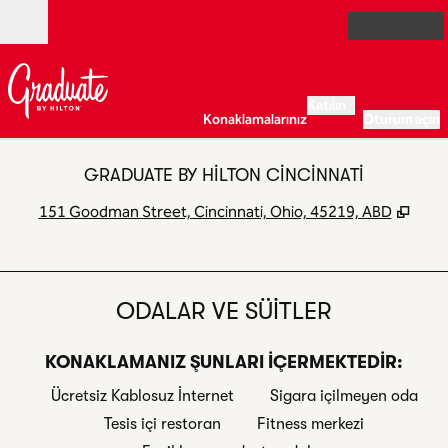
İçeriğe geçiş yap
Açık
Katılın
Konaklamalarınız
Oturum açın
GRADUATE BY HILTON CINCINNATI
,
Yeni
151 Goodman Street, Cincinnati, Ohio, 45219, ABD
ODALAR VE SÜITLER
KONAKLAMANIZ ŞUNLARI IÇERMEKTEDIR:
Ücretsiz Kablosuz İnternet
Sigara içilmeyen oda
Tesis içi restoran
Fitness merkezi