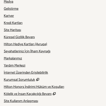
Medya
Geliştirme
Kariyer
Kredi Kartları
Site Haritası
Küresel Gizlilik Beyanı
Hilton Hediye Kartları (Avrupa)
Seyahatleriniz İçin İlham Kaynağı
Markalarımız
Yardım Merkezi
İnternet Üzerinden Erişilebilirlik
,
Yeni sekme açar
Kurumsal Sorumluluk
Hilton Honors İndirimi Hüküm ve Koşulları
,
Yeni sekme açar
Kölelik ve İnsan Kaçakçılığı Beyanı
Site Kullanım Anlaşması