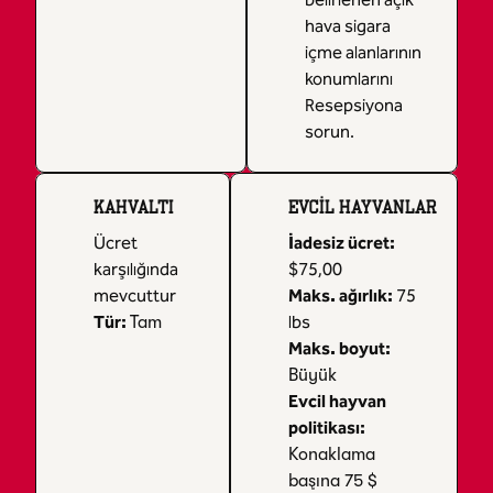
hava sigara
içme alanlarının
konumlarını
Resepsiyona
sorun.
KAHVALTI
EVCIL HAYVANLAR
Ücret
İadesiz ücret:
karşılığında
$75,00
mevcuttur
Maks. ağırlık:
75
Tür:
lbs
Tam
Maks. boyut:
Büyük
Evcil hayvan
politikası:
Konaklama
başına 75 $