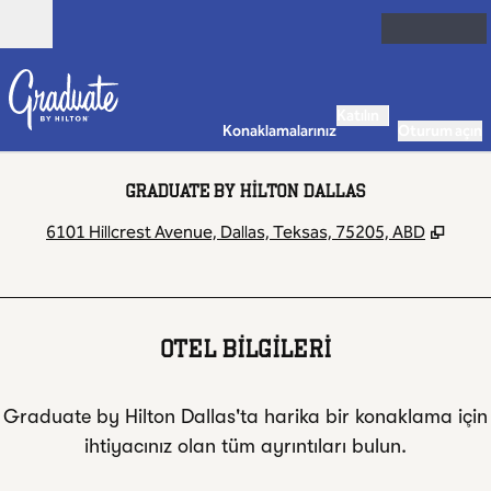
İçeriğe geçiş yap
Açık
Katılın
Konaklamalarınız
Oturum açın
GRADUATE BY HILTON DALLAS
,
Yeni
6101 Hillcrest Avenue, Dallas, Teksas, 75205, ABD
OTEL BILGILERI
Graduate by Hilton Dallas'ta harika bir konaklama için
ihtiyacınız olan tüm ayrıntıları bulun.