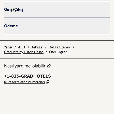
Giriş/Çıkış
Ödeme
Yerler
/
ABD
/
Teksas
/
Dallas Otelleri
/
Graduate by Hilton Dallas
/
Otel Bilgileri
Nasıl yardımcı olabiliriz?
Telefon:
+1-833-GRADHOTELS
,
Yeni sekme açar
Küresel telefon numaraları
INSTAGRAM
DIĞER
,
YENI SEKME AÇAR
,
YENI SEKME AÇAR