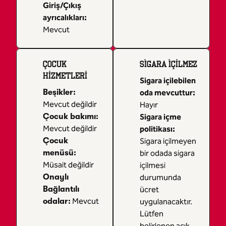
Giriş/Çıkış
ayrıcalıkları
:
Mevcut
ÇOCUK
SIGARA IÇILMEZ
HIZMETLERI
Sigara içilebilen
Beşikler
:
oda mevcuttur:
Mevcut değildir
Hayır
Çocuk bakımı
:
Sigara içme
Mevcut değildir
politikası:
Çocuk
Sigara içilmeyen
menüsü
:
bir odada sigara
Müsait değildir
içilmesi
Onaylı
durumunda
Bağlantılı
ücret
Mevcut
odalar
:
uygulanacaktır.
Lütfen
belirlenen açık