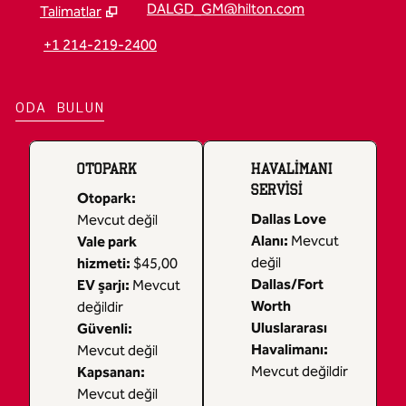
DALGD_GM@hilton.com
Talimatlar
,
Yeni sekme açar
+1 214-219-2400
ODA BULUN
OTOPARK
HAVALIMANI
SERVISI
Otopark
:
Dallas Love
Mevcut değil
Alanı
:
Mevcut
Vale park
değil
hizmeti
:
$45,00
Dallas/Fort
EV şarjı
:
Mevcut
Worth
değildir
Uluslararası
Güvenli
:
Havalimanı
:
Mevcut değil
Mevcut değildir
Kapsanan
:
Mevcut değil