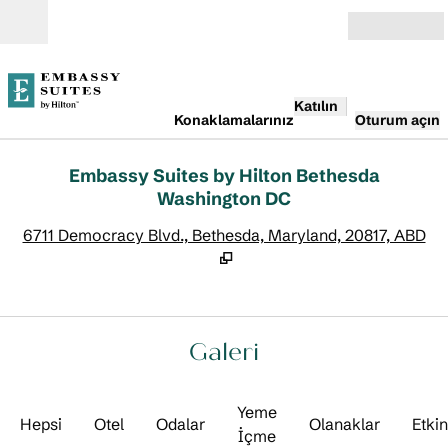
İçeriğe geçiş yap
Açık
Katılın
Konaklamalarınız
Oturum açın
Embassy Suites by Hilton Bethesda
Washington DC
,
Y
6711 Democracy Blvd., Bethesda, Maryland, 20817, ABD
Galeri
Yeme
Hepsi
Otel
Odalar
Olanaklar
Etkin
İçme