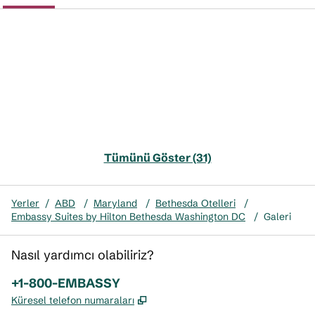
Tümünü Göster (31)
Yerler
/
ABD
/
Maryland
/
Bethesda Otelleri
/
Embassy Suites by Hilton Bethesda Washington DC
/
Galeri
Nasıl yardımcı olabiliriz?
Telefon:
+1-800-EMBASSY
,
Yeni sekme açar
Küresel telefon numaraları