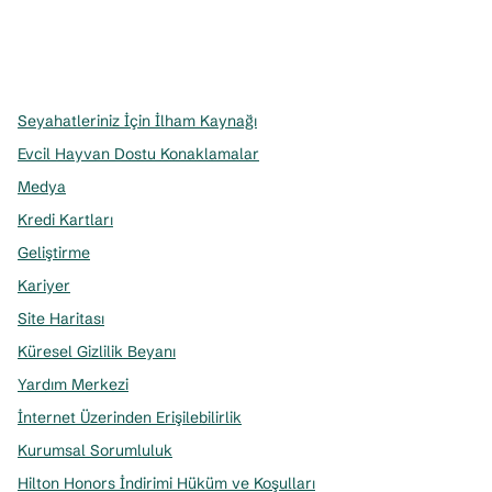
x
facebook
Instagram
,
Yeni sekme açar
,
Yeni sekme açar
,
Yeni sekme açar
Seyahatleriniz İçin İlham Kaynağı
Evcil Hayvan Dostu Konaklamalar
Medya
Kredi Kartları
Geliştirme
Kariyer
Site Haritası
Küresel Gizlilik Beyanı
Yardım Merkezi
İnternet Üzerinden Erişilebilirlik
Kurumsal Sorumluluk
Hilton Honors İndirimi Hüküm ve Koşulları