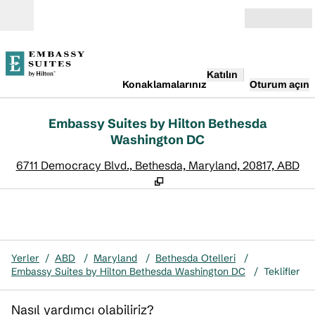
İçeriğe geçiş yap
Açık
Katılın
Konaklamalarınız
Oturum açın
Embassy Suites by Hilton Bethesda
Washington DC
,
Y
6711 Democracy Blvd., Bethesda, Maryland, 20817, ABD
Yerler
/
ABD
/
Maryland
/
Bethesda Otelleri
/
Embassy Suites by Hilton Bethesda Washington DC
/
Teklifler
Nasıl yardımcı olabiliriz?