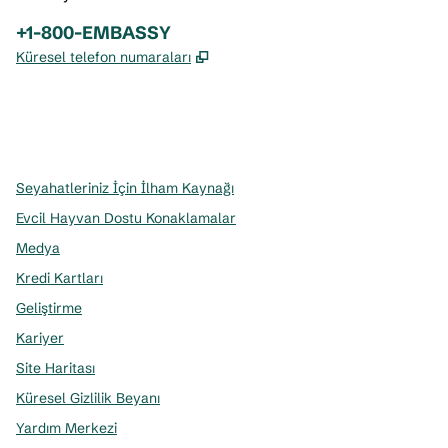
Telefon:
+1-800-EMBASSY
,
Yeni sekme açar
Küresel telefon numaraları
x
facebook
Instagram
,
Yeni sekme açar
,
Yeni sekme açar
,
Yeni sekme açar
Seyahatleriniz İçin İlham Kaynağı
Evcil Hayvan Dostu Konaklamalar
Medya
Kredi Kartları
Geliştirme
Kariyer
Site Haritası
Küresel Gizlilik Beyanı
Yardım Merkezi