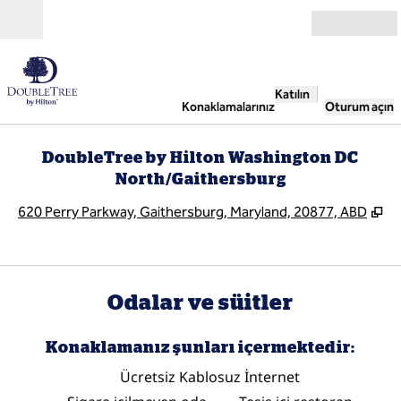
İçeriğe geçiş yap
Açık
Katılın
Konaklamalarınız
Oturum açın
DoubleTree by Hilton Washington DC
North/Gaithersburg
,
Y
620 Perry Parkway, Gaithersburg, Maryland, 20877, ABD
Odalar ve süitler
Konaklamanız şunları içermektedir:
Ücretsiz Kablosuz İnternet