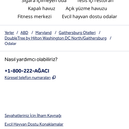
Sigara içilmeyen oda
Tesis içi restoran
Kapalı havuz
Açık yüzme havuzu
Fitness merkezi
Evcil hayvan dostu odalar
Yerler
/
ABD
/
Maryland
/
Gaithersburg Otelleri
/
DoubleTree by Hilton Washington DC North/Gaithersburg
/
Odalar
Nasıl yardımcı olabiliriz?
Telefon:
+1-800-222-AĞACI
,
Yeni sekme açar
Küresel telefon numaraları
x
facebook
Instagram
,
Yeni sekme açar
,
Yeni sekme açar
,
Yeni sekme açar
Seyahatleriniz İçin İlham Kaynağı
Evcil Hayvan Dostu Konaklamalar